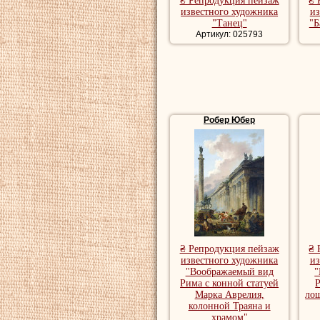
₴ Репродукция пейзаж
₴ 
известного художника
из
"Танец"
"Б
Артикул: 025793
Робер Юбер
₴ Репродукция пейзаж
₴ 
известного художника
из
"Воображаемый вид
"
Рима с конной статуей
Р
Марка Аврелия,
ло
колонной Траяна и
храмом"