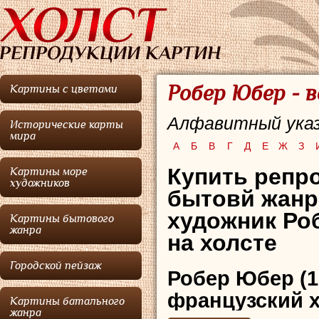
Робер Юбер - 
Картины с цветами
Алфавитный указ
Исторические карты
мира
А
Б
В
Г
Д
Е
Ж
З
Купить репро
Картины море
художников
бытовй жанр
художник Ро
Картины бытового
жанра
на холсте
Городской пейзаж
Робер Юбер (1
французский х
Картины батального
жанра