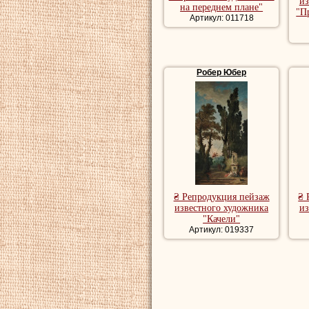
пейзаж, красивые
из
на переднем плане"
"П
Артикул: 011718
Картины бытового
репродукции быт
Робер Юбер
₴ Репродукция пейзаж
₴ 
известного художника
из
"Качели"
Артикул: 019337