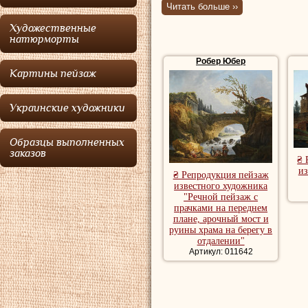
Читать больше ››
Робер
получил 
Художественные
габаритными холс
натюрморты
романтизированн
Робер Юбер
Картины пейзаж
античных руин в 
идеализированно
Украинские художники
прозвищем "Робер
В 1745—1751 года
Образцы выполненных
заказов
Коллеж-де-Франс,
₴ 
из
₴ Репродукция пейзаж
послом Франции 
известного художника
"Речной пейзаж с
лет, познакомилс
прачками на переднем
плане, арочный мост и
влияние, с Фраго
руины храма на берегу в
отдалении"
коллекционерами 
Артикул: 011642
в Неаполь, посещ