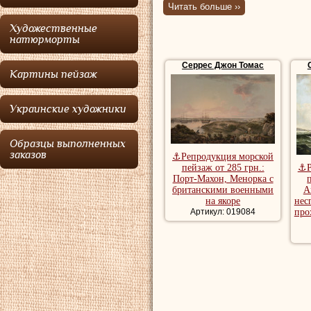
числе широко выс
Читать больше ››
время был vорским
Художественные
натюрморты
Серрес
родился 
Серрес Джон Томас
поручению его от
Картины пейзаж
живописца Либерт
Украинские художники
независимую карь
Британском учреж
Образцы выполненных
заказов
выставил более 1
⚓Репродукция морской
пейзаж от 285 грн.:
⚓Р
мастером рисован
Порт-Махон, Менорка с
британскими военными
А
колледже в Челси
на якоре
нес
Артикул: 019084
про
живописцем корол
Купить репродукц
репродукции пейз
художника, роман