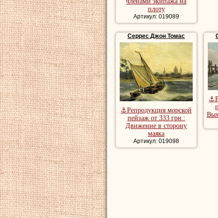
членами экипажа на
плоту
Артикул: 019089
Серрес Джон Томас
⚓Р
⚓Репродукция морской
Вых
пейзаж от 333 грн.:
Движение в сторону
маяка
Артикул: 019098