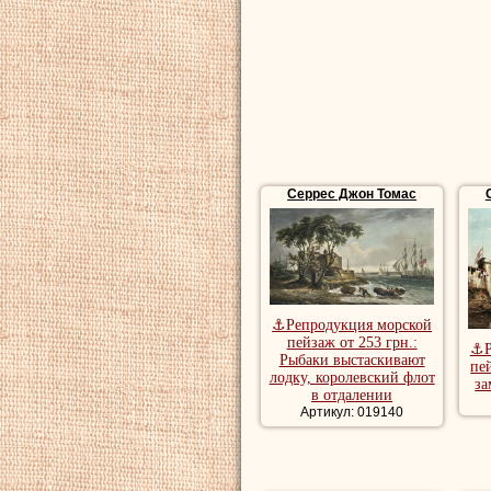
Серрес Джон Томас
⚓Репродукция морской
пейзаж от 253 грн.:
⚓Р
Рыбаки выстаскивают
пе
лодку, королевский флот
за
в отдалении
Артикул: 019140