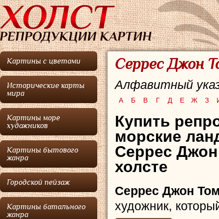
Серрес Джон Т
Картины с цветами
Алфавитный указ
Исторические карты
мира
А
Б
В
Г
Д
Е
Ж
З
Купить репро
Картины море
художников
морские лан
Серрес Джон
Картины бытового
жанра
холсте
Городской пейзаж
Серрес Джон То
художник, которы
Картины батального
жанра