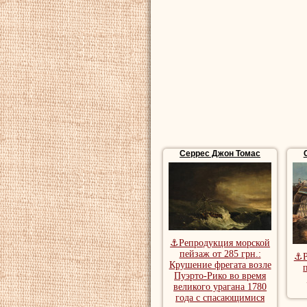
пейзаж, красивые
Купить картины м
морские картины
Серрес Джон Томас
⚓Репродукция морской
пейзаж от 285 грн.:
⚓Р
Крушение фрегата возле
Пуэрто-Рико во время
великого урагана 1780
года с спасающимися