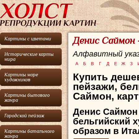
Денис Саймон 
Картины с цветами
Алфавитный указ
Исторические карты
мира
А
Б
В
Г
Д
Е
Ж
З
Купить деше
Картины море
художников
пейзажи, бе
Саймон, карт
Картины бытового
жанра
Денис Саймон
Городской пейзаж
бельгийский 
образом в Ита
Картины батального
жанра