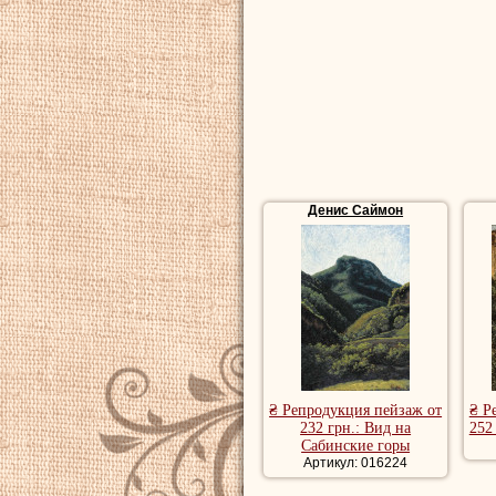
том же году он и
Гийомом Менгаото
Мариус Гранет иск
В 1803 году
Дени
1806 году
Денис
п
придворным худо
Денис Саймон
Купить репродук
репродукции пей
художника, рома
речной пейзаж, 
₴ Репродукция пейзаж от
₴ Р
232 грн.: Вид на
252
Сабинские горы
Артикул: 016224