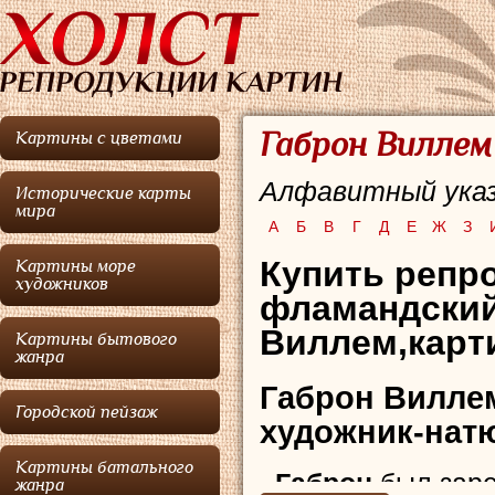
Габрон Виллем
Картины с цветами
Алфавитный указ
Исторические карты
мира
А
Б
В
Г
Д
Е
Ж
З
Купить репр
Картины море
художников
фламандский
Виллем,карт
Картины бытового
жанра
Габрон Вилле
Городской пейзаж
художник-нат
Картины батального
Габрон
был заре
жанра