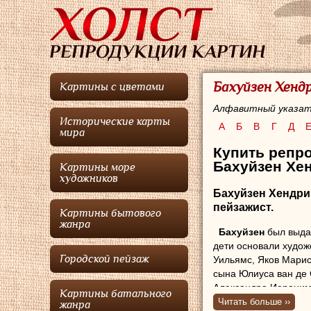
Бахуйзен Хендр
Картины с цветами
Алфавитный указат
Исторические карты
А
Б
В
Г
Д
мира
Купить репро
Бахуйзен Хен
Картины море
художников
Бахуйзен Хендри
пейзажист.
Картины бытового
жанра
Бахуйзен
был выдаю
дети основали худож
Городской пейзаж
Уильямс, Яков Мари
сына Юлиуса ван де
Александра Иероним
Картины батального
Читать больше ››
жанра
Бахуйзен Хендрик
р