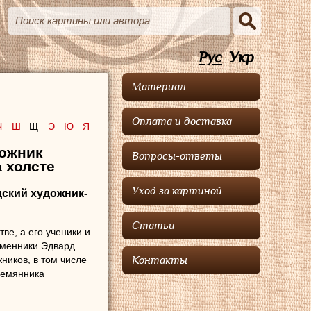
Рус
Укр
Материал
Оплата и доставка
Ч
Ш
Щ
Э
Ю
Я
дожник
Вопросы-ответы
 холсте
Уход за картиной
ндский художник-
Статьи
е, а его ученики и
ременники Эдвард
иков, в том числе
Контакты
лемянника
ду
Бахуйзен Хендрик