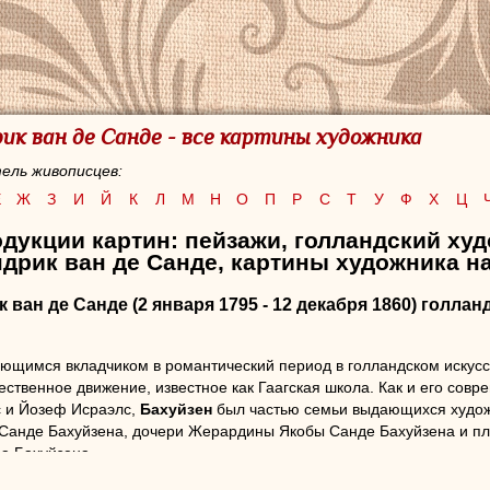
ик ван де Санде - все картины художника
ель живописцев:
Е
Ж
З
И
Й
К
Л
М
Н
О
П
Р
С
Т
У
Ф
Х
Ц
дукции картин: пейзажи, голландский ху
дрик ван де Санде, картины художника на
к ван де Санде
(2 января 1795 - 12 декабря 1860) голла
щимся вкладчиком в романтический период в голландском искусств
ественное движение, известное как Гаагская школа. Как и его сов
с и Йозеф Исраэлс,
Бахуйзен
был частью семьи выдающихся художн
 Санде Бахуйзена, дочери Жерардины Якобы Санде Бахуйзена и п
а Бахуйзена.
одился в Гааге в 1795 году, сын выдающегося издателя. В 1819 го