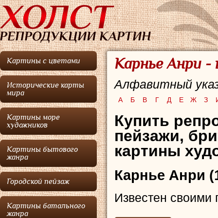
Карнье Анри -
Картины с цветами
Алфавитный указ
Исторические карты
мира
А
Б
В
Г
Д
Е
Ж
З
Купить репро
Картины море
художников
пейзажи, бри
картины худо
Картины бытового
жанра
Карнье Анри
(
Городской пейзаж
Известен своими 
Картины батального
жанра
Городские пейзаж