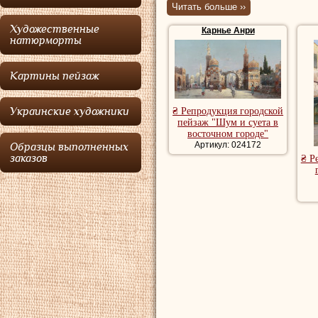
Читать больше ››
купить картину го
Художественные
Карнье Анри
художника
натюрморты
Картины пейзаж
Украинские художники
₴ Репродукция городской
пейзаж "Шум и суета в
восточном городе"
Артикул: 024172
Образцы выполненных
заказов
₴ Р