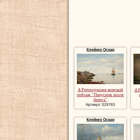
репродукции пей
художника, рома
речной пейзаж, 
Купить картины 
репродукции мо
Клейнех Оскар
⚓Репродукция морской
⚓Р
пейзаж "Парусник возле
берега"
Артикул: 029783
Клейнех Оскар