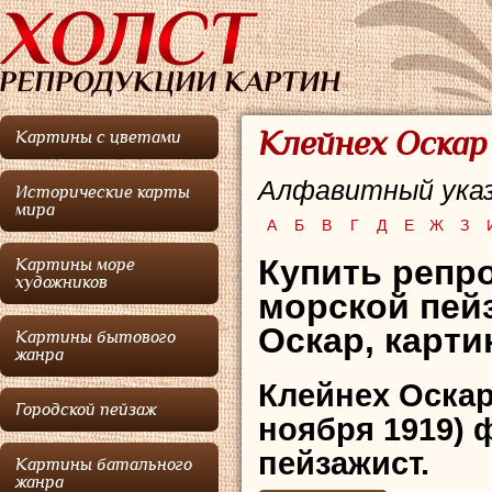
Клейнех Оскар
Картины с цветами
Алфавитный указ
Исторические карты
мира
А
Б
В
Г
Д
Е
Ж
З
Купить репро
Картины море
художников
морской пей
Оскар, карти
Картины бытового
жанра
Клейнех Оска
Городской пейзаж
ноября 1919) 
пейзажист.
Картины батального
жанра