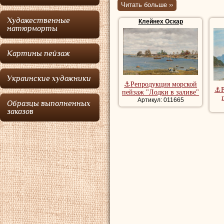
Читать больше ››
Клейнех
родилс
Художественные
Клейнех Оскар
княжестве Финлян
натюрморты
происхождения. C
Картины пейзаж
центральной худ
школе рисования 
Украинские художники
⚓Репродукция морской
общества в Гельс
⚓Р
пейзаж "Лодки в заливе"
обучался в Дюссе
Артикул: 011665
Образцы выполненных
заказов
1881 по 1885 год
произведениями к
Норвегии. Извест
выполненных пейз
Клейнех Оскар
с
в Финляндии
Купить репродук