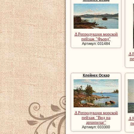
⚓Репродукция морской
пейзаж "Фьорд"
Артикул: 031484
⚓Р
п
Клейнех Оскар
⚓Репродукция морской
пейзаж "Вид на
⚓Р
архипелаг"
п
Артикул: 033300