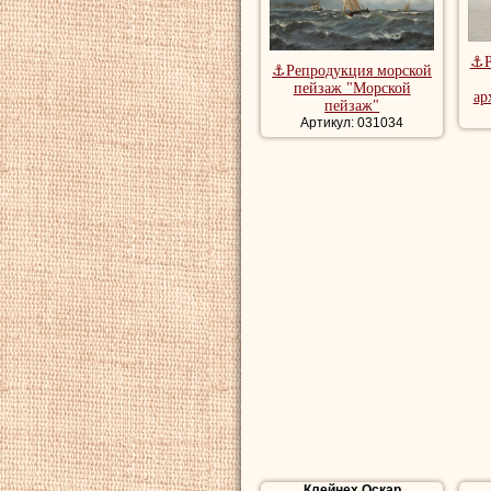
⚓Р
⚓Репродукция морской
пейзаж "Морской
ар
пейзаж"
Артикул: 031034
Клейнех Оскар