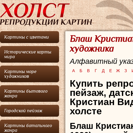
Блаш Кристиан
Картины с цветами
художника
Исторические карты
мира
Алфавитный указ
А
Б
В
Г
Д
Е
Ж
З
Картины море
художников
Купить репр
пейзаж,
датс
Картины бытового
жанра
Кристиан Ви
холсте
Городской пейзаж
Блаш Кристиа
Картины батального
жанра