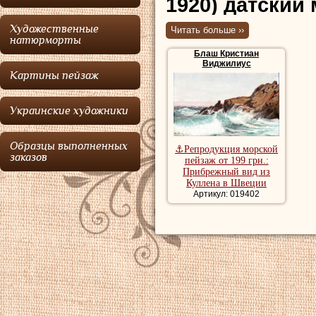
1920) датский
Художественные
Читать больше ››
Блаш
родился в
натюрморты
Блаш Кристиан
директора школы.
Виджилиус
Картины пейзаж
старшую школу в 
проходил обучени
Украинские художники
поступил в Корол
изящных искусств 
Образцы выполненных
⚓Репродукция морской
заказов
пейзаж от 199 грн.:
выпускник в 1867
Прибрежный вид из
Куллена в Швеции
путешествовал, р
Артикул: 019402
Дании, а также в
островах.
Блаш
б
на севере Ютланд
художников.
Блаш
принадлеж