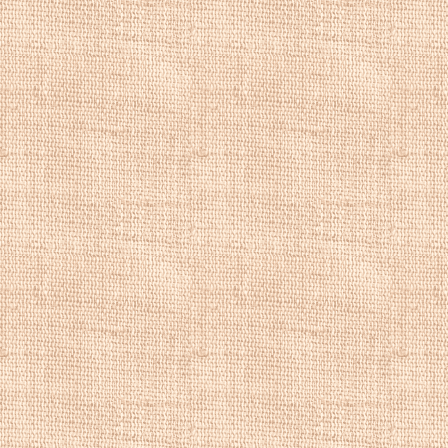
названа в честь
К
известного как от
Купить картины 
репродукции мо