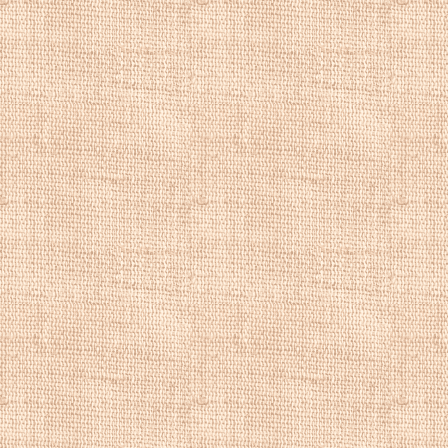
морских художни
знал корабли и в
вод и побережий.
много известных 
Некоторые из его
сцены штормовой
году, чтобы увиде
Картины
Блаш
а
в
Шотландии, Фарер
С 1863 года
Бла
продолжал делать 
выставил более 2
награжден медаль
наградой Королев