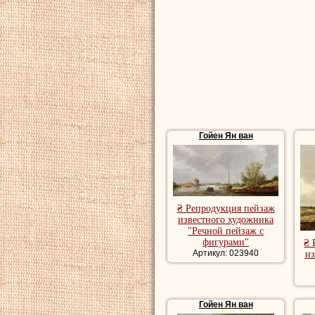
мастерскую. Поми
Гойен
занимался 
торговал ими, а 
участками и учас
однако выдающихс
г.
Гойен
вместе с 
конца жизни, про
Гойен Ян ван
преуспеть на нив
Купить репродукц
репродукции пейз
₴ Репродукция пейзаж
известного художника
художника, роман
"Речной пейзаж с
фигурами"
₴ 
пейзаж, красивые
Артикул: 023940
из
Купить картины м
морские картины
Гойен Ян ван