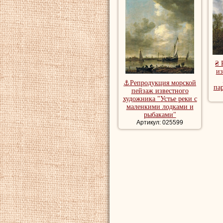
₴ 
из
⚓Репродукция морской
па
пейзаж известного
художника "Устье реки с
маленкими лодками и
рыбаками"
Артикул: 025599