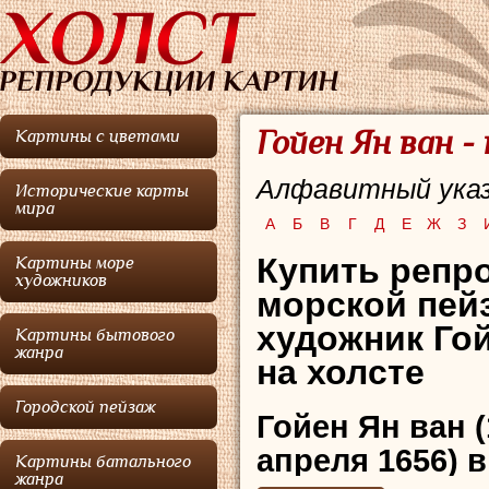
Гойен Ян ван -
Картины с цветами
Алфавитный указ
Исторические карты
мира
А
Б
В
Г
Д
Е
Ж
З
Купить репро
Картины море
художников
морской пей
художник Гой
Картины бытового
жанра
на холсте
Городской пейзаж
Гойен Ян ван
(
апреля 1656)
Картины батального
жанра