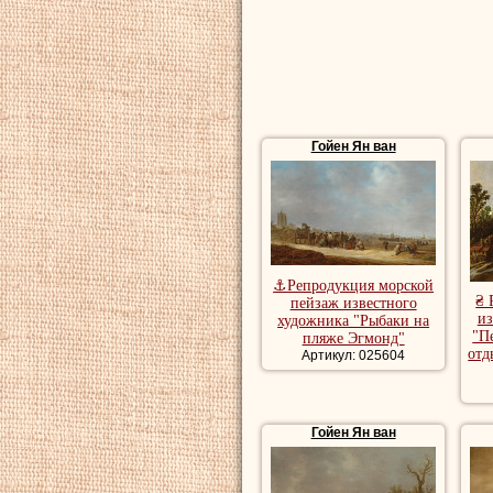
Гойен Ян ван
⚓Репродукция морской
₴ 
пейзаж известного
из
художника "Рыбаки на
"П
пляже Эгмонд"
отд
Артикул: 025604
Гойен Ян ван