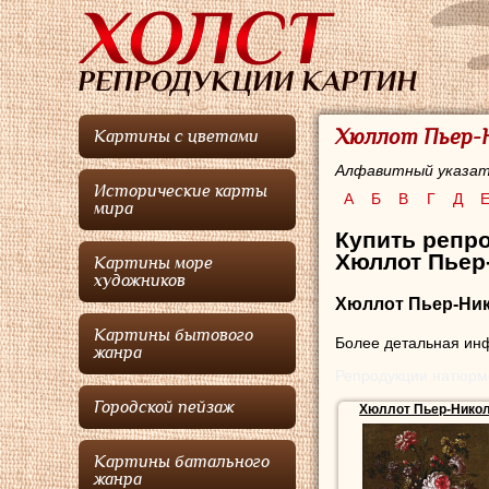
Хюллот Пьер-Н
Картины с цветами
Алфавитный указат
Исторические карты
А
Б
В
Г
Д
мира
Купить репр
Хюллот Пьер-
Картины море
художников
Хюллот Пьер-Ни
Картины бытового
Более детальная инф
жанра
Репродукции натюрм
Городской пейзаж
Хюллот Пьер-Нико
Картины батального
жанра