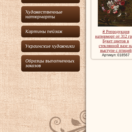
Художественные
натюрморты
Картины пейзаж
₴ Репродукция
натюрморт от 312 гр
Букет цветов в
стеклянной вазе н
Украинские художники
выступе с птицей
Артикул: 018567
Образцы выполненных
заказов