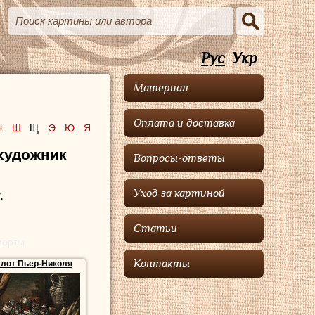
Рус
Укр
Материал
Оплата и доставка
Ч
Ш
Щ
Э
Ю
Я
 художник
Вопросы-ответы
Уход за картиной
.
Статьи
морты
Контакты
лот Пьер-Николя