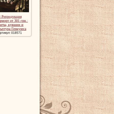
₴ Репродукция
рморт от 301 грн.:
веты, кувшин и
льптура Геркулеса
ртикул: 018571