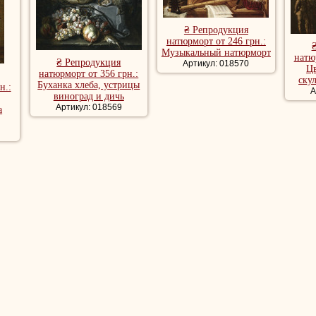
₴ Репродукция
натюрморт от 246 грн.:
Музыкальный натюрморт
натю
₴ Репродукция
Артикул: 018570
Ц
натюрморт от 356 грн.:
ску
Буханка хлеба, устрицы
н.:
А
виноград и дичь
Артикул: 018569
а