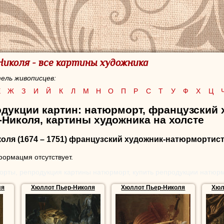
иколя - все картины художника
ель живописцев:
Е
Ж
З
И
Й
К
Л
М
Н
О
П
Р
С
Т
У
Ф
Х
Ц
одукции картин: натюрморт, французский
Николя, картины художника на холсте
коля
(1674 – 1751) французский художник-натюрмортист
ормацмя отсутствует.
орты, репродукция картины натюрморт, купить репродукции натюр
ля
Хюллот Пьер-Николя
Хюллот Пьер-Николя
Хюл