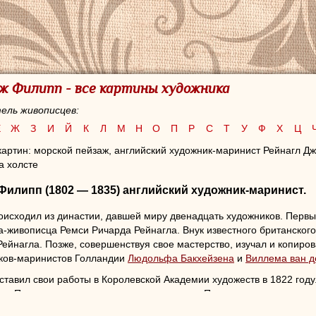
ж Филипп - все картины художника
ель живописцев:
Е
Ж
З
И
Й
К
Л
М
Н
О
П
Р
С
Т
У
Ф
Х
Ц
картин: морской пейзаж,
английский художник-маринист Рейнагл Д
а холсте
 Филипп
(1802 — 1835) английский художник-маринист.
оисходил из династии, давшей миру двенадцать художников. Первы
ца-живописца Ремси Ричарда Рейнагла. Внук известного британског
ейнагла. Позже, совершенствуя свое мастерство, изучал и копиро
ков-маринистов Голландии
Людольфа Бакхейзена
и
Виллема ван д
ставил свои работы в Королевской Академии художеств в 1822 год
ю. Позже успешно творил в жанре марина. Писал масляные картин
присутствовал на борту боевого корабля "Mosquito" во время Нава