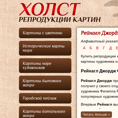
Рейнагл Джорд
Картины с цветами
Алфавитный указат
Исторические карты
А
Б
В
Г
Д
мира
Купить репродукции 
картины художника н
Картины море
художников
Рейнагл Джордж
Рейнагл Джордж
пр
Картины бытового
жанра
получил у своего от
художника Филиппа Р
популярных художни
Городской пейзаж
Впервые
Рейнагл
вы
портретной живопись
Картины батального
Читать больше ››
жанра
В 1827 году
Рейнагл