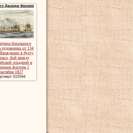
нике "Иллюстрации
гл Джордж Филипп
в Патры между
у, где у мыса Сент-
обеде над
ртина батального
the Miguelite
 художника от 134
 Вхождение в бухту
раса, бой между
ийской эскадрой и
рецким флотом 1
октября 1827
ртикул: 015594