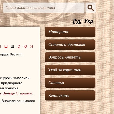
Рус
Укр
Материал
Оплата и доставка
Ч
Ш
Щ
Э
Ю
Я
жордж Филипп,
Вопросы-ответы
Уход за картиной
е уроки живописи
Статьи
о придворного
вал полотна
е Вельде Старшего
.
Контакты
у. Вначале занимался
ы и акварели.
ринского сражения и