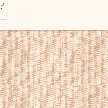
вой
На