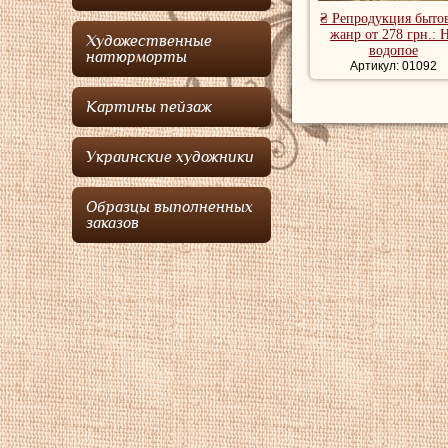
₴ Репродукция быто
жанр от 278 грн.: 
Художественные
водопое
натюрморты
Артикул: 01092
Картины пейзаж
Украинские художники
Образцы выполненных
заказов