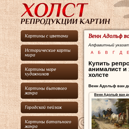
Венн Адольф ва
Картины с цветами
Алфавитный указат
Исторические карты
А
Б
В
Г
Д
мира
Купить репро
анималист и
Картины море
холсте
художников
Венн Адольф ван д
Картины бытового
жанра
Венн Адольф ван д
Городской пейзаж
Картины батального
жанра