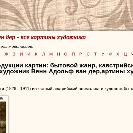
н дер - все картины художника
ель живописцев:
Е
Ж
З
И
Й
К
Л
М
Н
О
П
Р
С
Т
У
Ф
Х
Ц
дукции картин: бытовой жанр, кавстрийс
 художник Венн Адольф ван дер,артины х
ер
(1828 - 1911) известный австрийский анималист и художник быто
ер