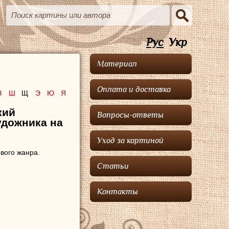
Рус
Укр
Материал
Оплата и доставка
Ч
Ш
Щ
Э
Ю
Я
кий
Вопросы-ответы
удожника на
Уход за картиной
вого жанра.
Статьи
Контакты