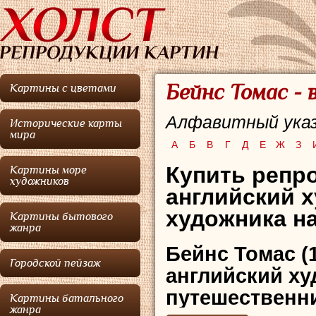
Бейнс Томас -
Картины с цветами
Алфавитный указ
Исторические карты
мира
А
Б
В
Г
Д
Е
Ж
З
Купить репро
Картины море
художников
английский 
художника на
Картины бытового
жанра
Бейнс Томас
(
Городской пейзаж
английский ху
путешественни
Картины батального
жанра