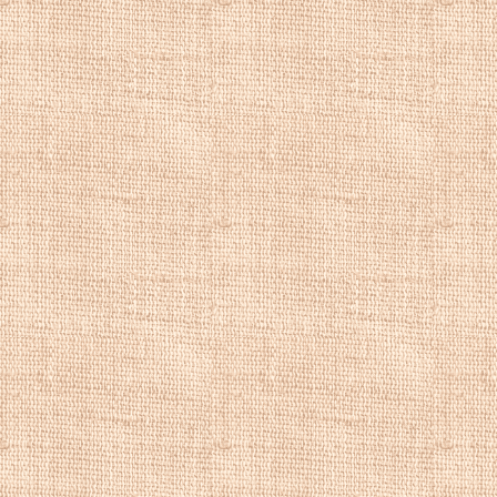
репродукции пей
художника, рома
речной пейзаж, 