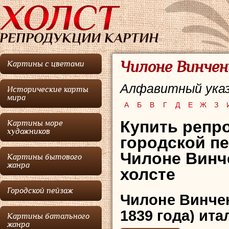
Чилоне Винчен
Картины с цветами
Алфавитный указ
Исторические карты
мира
А
Б
В
Г
Д
Е
Ж
З
Купить репро
Картины море
художников
городской п
Чилоне Винч
Картины бытового
жанра
холсте
Городской пейзаж
Чилоне Винче
1839 года) ит
Картины батального
жанра