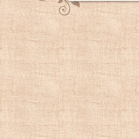
Городские пейза
пейзаж, купить 
городской пейза