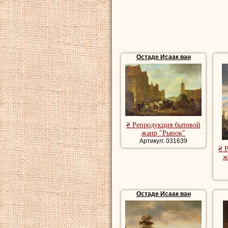
Остаде Исаак ван
₴ Репродукция бытовой
жанр "Рынок"
Артикул: 031639
₴ 
ж
Остаде Исаак ван