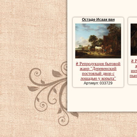
Остаде Исаак ван
₴ 
₴ Репродукция бытовой
жанр "Деревенский
инт
постоялый двор с
пью
лошадью у корыта"
Артикул: 033729