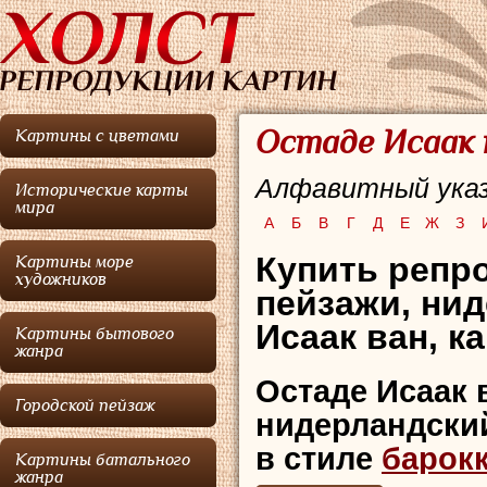
Остаде Исаак 
Картины с цветами
Алфавитный указ
Исторические карты
мира
А
Б
В
Г
Д
Е
Ж
З
Купить репр
Картины море
художников
пейзажи,
нид
Исаак ван, к
Картины бытового
жанра
Остаде Исаак 
Городской пейзаж
нидерландский
в стиле
барок
Картины батального
жанра