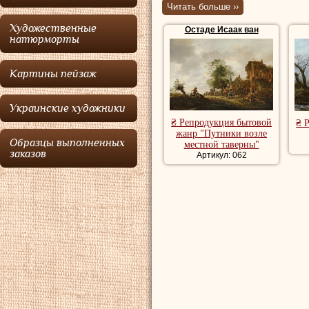
Читать больше ››
Остаде
, брат и 
Художественные
Остаде Исаак ван
Остаде
, стал раб
натюрморты
конца 30-х гг. Не
Картины пейзаж
жизнь, он написал
которые очень бл
Украинские художники
брата, вследствие
₴ Репродукция бытовой
₴ 
жанр "Путники возле
Образцы выполненных
местной таверны"
Бытовые картин
заказов
Артикул: 062
пейзажи художни
красивые картин