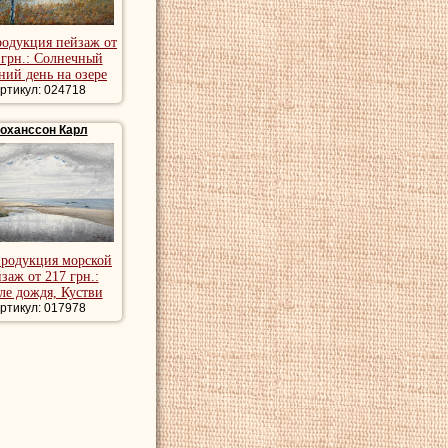
родукция пейзаж от
 грн.: Солнечный
ний день на озере
ртикул: 024718
оханссон Карл
родукция морской
заж от 217 грн.:
ле дождя, Кустви
ртикул: 017978