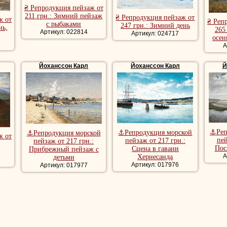
₴ Репродукция пейзаж от
211 грн.: Зимний пейзаж
₴ Репродукция пейзаж от
ж от
₴ Реп
с рыбаками
247 грн.: Зимний день
нь,
265
Артикул: 022814
Артикул: 024717
осен
А
Йоханссон Карл
Йоханссон Карл
Й
⚓Реп
⚓Репродукция морской
⚓Репродукция морской
ж от
пей
пейзаж от 217 грн.:
пейзаж от 217 грн.:
Пос
Сцена в гавани
Прибрежный пейзаж с
А
Хернесанда
детьми
Артикул: 017976
Артикул: 017977