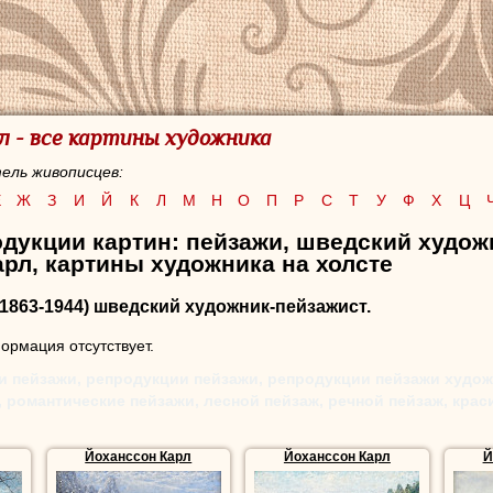
л - все картины художника
ель живописцев:
Е
Ж
З
И
Й
К
Л
М
Н
О
П
Р
С
Т
У
Ф
Х
Ц
дукции картин: пейзажи, шведский худож
рл, картины художника на холсте
1863-1944) шведский художник-пейзажист.
рмация отсутствует.
и пейзажи, репродукции пейзажи, репродукции пейзажи худож
 романтические пейзажи, лесной пейзаж, речной пейзаж, кра
Йоханссон Карл
Йоханссон Карл
Й