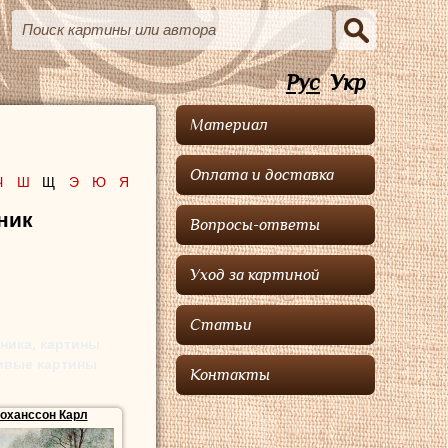
Рус
Укр
Материал
Оплата и доставка
Ч
Ш
Щ
Э
Ю
Я
ник
Вопросы-ответы
Уход за картиной
Статьи
ника, картины
сивые картины
Контакты
оханссон Карл