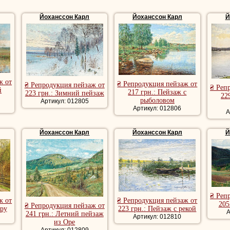
Йоханссон Карл
Йоханссон Карл
Й
ж от
₴ Репродукция пейзаж от
₴ Репродукция пейзаж от
₴ Реп
й
217 грн.: Пейзаж с
223 грн.: Зимний пейзаж
22
рыболовом
Артикул: 012805
Артикул: 012806
А
Йоханссон Карл
Йоханссон Карл
Й
₴ Реп
ж от
₴ Репродукция пейзаж от
205
₴ Репродукция пейзаж от
еру
223 грн.: Пейзаж с рекой
А
241 грн.: Летний пейзаж
Артикул: 012810
из Оре