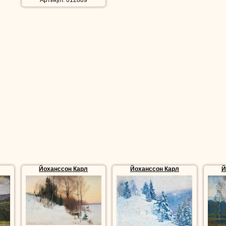
Артикул: 012809
Йоханссон Карл
Йоханссон Карл
Й