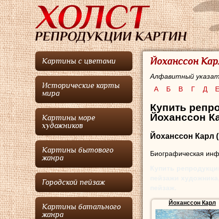
Йоханссон Кар
Картины с цветами
Алфавитный указат
Исторические карты
А
Б
В
Г
Д
мира
Купить репро
Йоханссон Ка
Картины море
художников
Йоханссон Карл
(
Картины бытового
Биографическая инфо
жанра
Купить репродукци
пейзажи художника,
Городской пейзаж
пейзаж.
Йоханссон Карл
Картины батального
жанра