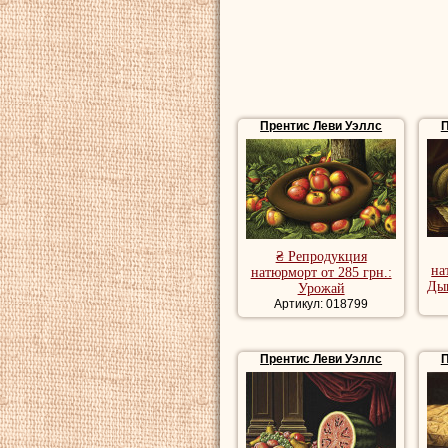
Ассоциации искус
Репродукции натю
купить репродукц
Прентис Леви Уэллс
П
₴ Репродукция
на
натюрморт от 285 грн.:
Дын
Урожай
Артикул: 018799
Прентис Леви Уэллс
П