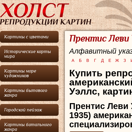
Прентис Леви 
Картины с цветами
Алфавитный указ
Исторические карты
мира
А
Б
В
Г
Д
Е
Ж
З
Купить репр
Картины море
художников
американски
Уэллс, карти
Картины бытового
жанра
Прентис Леви 
Городской пейзаж
1935) америка
специализиро
Картины батального
жанра