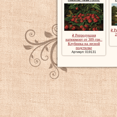
Прентис Леви Уэллс
П
₴ Р
2
₴ Репродукция
натюрморт от 309 грн.:
Клубника на лесной
подстилке
Артикул: 019131