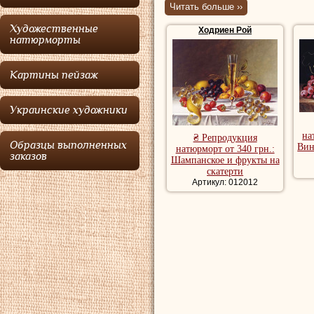
Читать больше ››
серьезный интере
Художественные
Ходриен Рой
закончил курс ху
натюрморты
художественном у
Картины пейзаж
увлекся написани
заказ.
Украинские художники
на
₴ Репродукция
Ходриен
выполн
Образцы выполненных
Вин
натюрморт от 340 грн.:
заказов
Шампанское и фрукты на
"Родословная соба
скатерти
Артикул: 012012
Ходриен
увлекся 
голландских мас
основана на нара
получения полупр
натюрмортах, а о
за счет применени