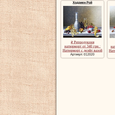
Ходриен Рой
₴ Репродукция
натюрморт от 340 грн.:
на
Натюрморт с делфт вазой
Нат
Артикул: 012020