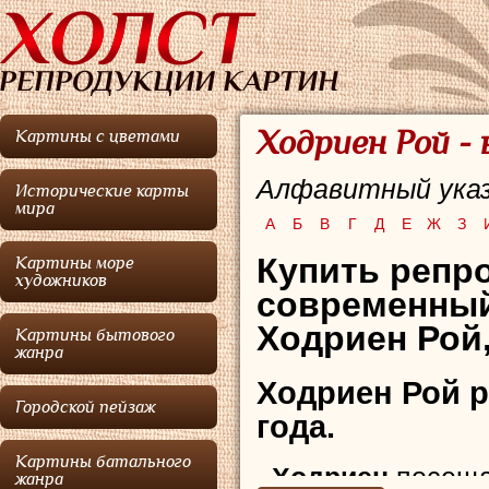
Ходриен Рой -
Картины с цветами
Алфавитный указ
Исторические карты
мира
А
Б
В
Г
Д
Е
Ж
З
Купить репр
Картины море
художников
современный
Ходриен Рой,
Картины бытового
жанра
Ходриен Рой
р
Городской пейзаж
года.
Картины батального
Ходриен
посеща
жанра