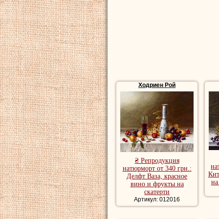
Оригинальная соб
художник стремит
Репродукции натю
купить репродукц
Ходриен Рой
₴ Репродукция
на
натюрморт от 340 грн.:
Кит
Делфт Ваза, красное
на
вино и фрукты на
скатерти
Артикул: 012016