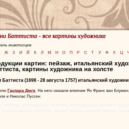
ни Баттиста - все картины художника
ель живописцев:
Е
Ж
З
И
Й
К
Л
М
Н
О
П
Р
С
Т
У
Ф
Х
Ц
дукции картин: пейзаж, итальянский худ
тиста, картины художника на холсте
 Баттиста
(1698 - 28 августа 1757) итальянский художни
тилю
Гаспара Дюге
. На него оказали влияние Ян Франс ван Блумен
лли и Николас Пуссен.
и пейзажи, репродукции пейзажи, репродукции пейзажи худож
 романтические пейзажи, лесной пейзаж, речной пейзаж, кра