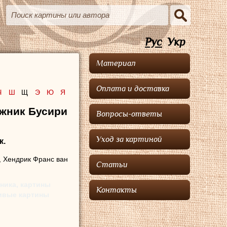
Рус
Укр
Материал
Оплата и доставка
Ч
Ш
Щ
Э
Ю
Я
ожник Бусири
Вопросы-ответы
Уход за картиной
к.
, Хендрик Франс ван
Статьи
ника, картины
Контакты
сивые картины