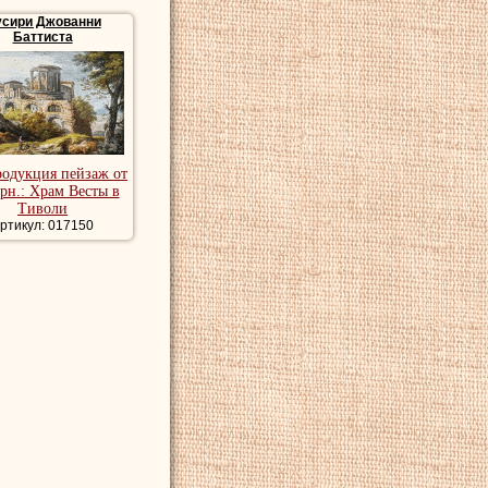
сири Джованни
Баттиста
родукция пейзаж от
грн.: Храм Весты в
Тиволи
ртикул: 017150