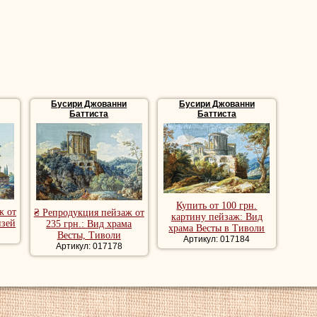
Бусири Джованни
Бусири Джованни
Баттиста
Баттиста
Купить от 100 грн.
ж от
₴ Репродукция пейзаж от
картину пейзаж: Вид
изей
235 грн.: Вид храма
храма Весты в Тиволи
Весты, Тиволи
Артикул: 017184
Артикул: 017178