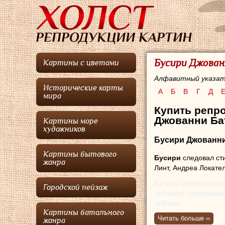
Бусири Джован
Картины с цветами
Алфавитный указат
Исторические карты
А
Б
В
Г
Д
мира
Купить репро
Джованни Бат
Картины море
художников
Бусири Джованни
Картины бытового
Бусири
следовал с
жанра
Линт, Андреа Локате
Купить репродукци
Городской пейзаж
пейзажи художника,
пейзаж.
Картины батального
Читать больше ››
жанра