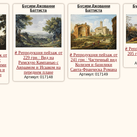
Бусири Джованни
Бусири Джованни
Бу
Баттиста
Баттиста
₴ Реп
₴ Репродукция пейзаж от
205 
₴ Репродукция пейзаж от
ж от
229 грн.: Вид на
241 грн.: Частичный вид
с
Римскую Кампанью с
А
Колизея и базилики
ими
Авраамом и Исааком на
Санта-Франческа Романа
а и
переднем плане
Артикул: 017149
и
Артикул: 017148