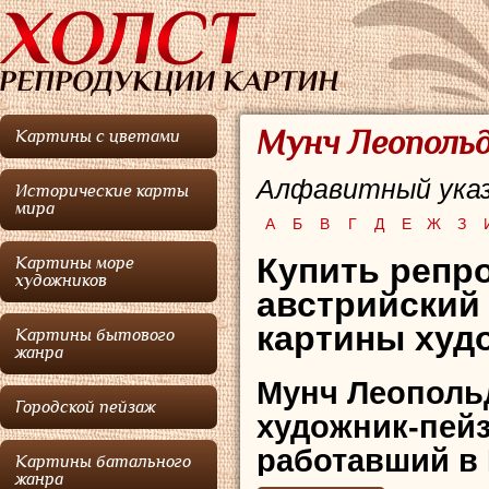
Мунч Леопольд
Картины с цветами
Алфавитный указ
Исторические карты
мира
А
Б
В
Г
Д
Е
Ж
З
Купить репро
Картины море
художников
австрийский
картины худо
Картины бытового
жанра
Мунч Леополь
Городской пейзаж
художник-пей
работавший в 
Картины батального
жанра