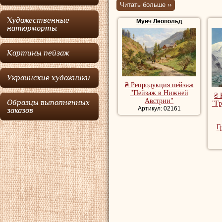
Читать больше ››
Мунч
обучался в 
Художественные
Мунч Леопольд
Гейгера. В своих
натюрморты
австрийский пейз
Картины пейзаж
Купить репродук
репродукции пей
Украинские художники
₴ Репродукция пейзаж
пейзажи художни
"Пейзаж в Нижней
₴ 
Австрии"
Образцы выполненных
"Гр
художника, рома
Артикул: 02161
заказов
лесной пейзаж, 
Г