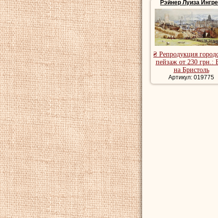
Рэйнер Луиза Ингр
₴ Репродукция город
пейзаж от 230 грн.: 
на Бристоль
Артикул: 019775