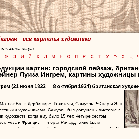
Ингрем - все картины художника
ель живописцев:
Е
Ж
З
И
Й
К
Л
М
Н
О
П
Р
С
Т
У
Ф
Х
Ц
дукции картин: городской пейзаж,
британ
эйнер Луиза Ингрем, картины художницы 
грем
(21 июня 1832 — 8 октября 1924) британская худож
Матлок Бат в Дербишире. Родители, Самуэль Рэйнер и Энн
естными художниками, Самуэль был допущен к выставке в
и художеств, когда ему было 15 лет. Четыре сестры
ет, Роза и Францис — и брат Ричард также были
жила в Матлок Бате и Дерби до переезда в Лондон в 1842