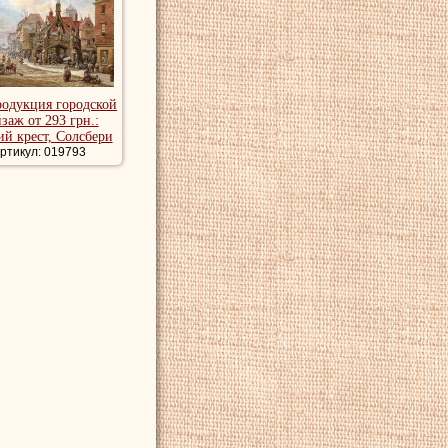
родукция городской
заж от 293 грн.:
й крест, Солсбери
ртикул: 019793