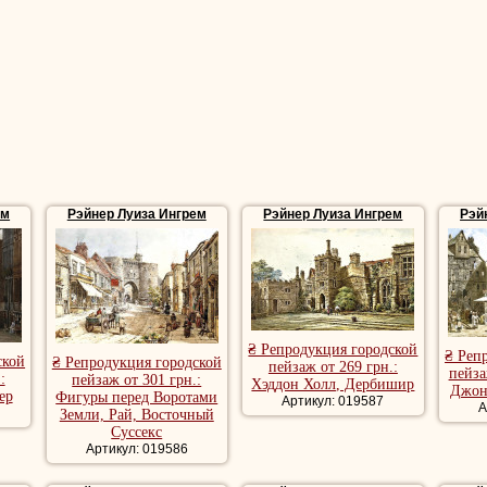
ем
Рэйнер Луиза Ингрем
Рэйнер Луиза Ингрем
Рэй
₴ Репродукция городской
₴ Реп
ской
₴ Репродукция городской
пейзаж от 269 грн.:
пейза
:
пейзаж от 301 грн.:
Хэддон Холл, Дербишир
Джон
ер
Фигуры перед Воротами
Артикул: 019587
А
Земли, Рай, Восточный
Суссекс
Артикул: 019586