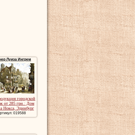
нер Луиза Ингрем
родукция городской
ж от 285 грн.: Дом
а Нокса, Эдинбург
ртикул: 019588