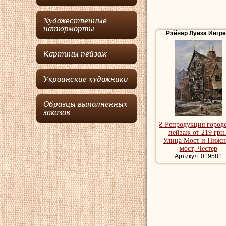
Рэйнер Луиза
учила
семьи, среди которы
Художественные
Королевской академии
натюрморты
Рэйнер Луиза Ингр
Chapel", она была н
акварелью. Она выст
Картины пейзаж
художниц, Королевск
британских художник
Украинские художники
Рэйнер Луиза
жила 
британские сценки. 
переехала к сестре в
Образцы выполненных
заказов
Городские пейзажи 
₴ Репродукция город
картины городской
пейзаж от 219 грн.
Улица Мост и Ниж
мост, Честер
Артикул: 019581