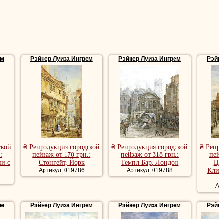
ем
Рэйнер Луиза Ингрем
Рэйнер Луиза Ингрем
Рэй
ской
₴ Репродукция городской
₴ Репродукция городской
₴ Реп
:
пейзаж от 170 грн.:
пейзаж от 318 грн.:
пей
ии с
Стонгейт, Йорк
Темпл Бар, Лондон
Ц
к
Артикул: 019786
Артикул: 019788
Кли
А
ем
Рэйнер Луиза Ингрем
Рэйнер Луиза Ингрем
Рэй