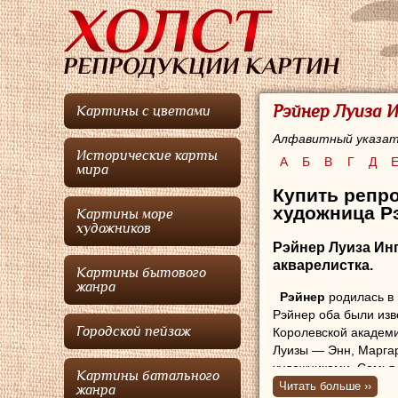
Рэйнер Луиза 
Картины с цветами
Алфавитный указат
Исторические карты
А
Б
В
Г
Д
мира
Купить репро
художница Р
Картины море
художников
Рэйнер Луиза Ин
акварелистка.
Картины бытового
жанра
Рэйнер
родилась в 
Рэйнер оба были изв
Городской пейзаж
Королевской академи
Луизы — Энн, Маргар
художниками. Семья 
Картины батального
году.
Читать больше ››
жанра