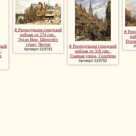
₴ Репродукция городской
₴ Реп
пейзаж от 274 грн.:
пей
Эдгар Инн, Шипгейт-
Птичи
стрит, Честер
ской
₴ Репродукция городской
А
Артикул: 019791
:
пейзаж от 318 грн.:
в
Главная улица, Солсбери
Артикул: 019792