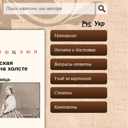
Рус
Укр
Материал
Оплата и доставка
Ч
Ш
Щ
Э
Ю
Я
ская
Вопросы-ответы
на холсте
Уход за картиной
ница-
Статьи
Контакты