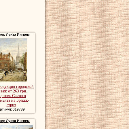
нер Луиза Ингрем
родукция городской
заж от 263 грн.:
ерковь Святого
мента на Бридж-
стрит
ртикул: 019789
нер Луиза Ингрем