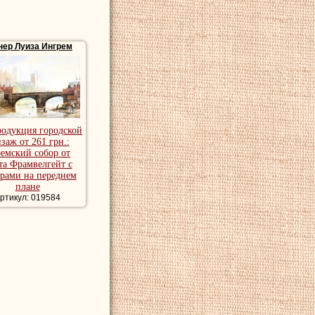
нер Луиза Ингрем
ролевском обществе
0-х и 1880-х, рисуя
родукция городской
 1910 году
Луиза
заж от 261 грн.:
 году.
емский собор от
та Фрамвелгейт с
одской пейзаж,
рами на переднем
плане
ртикул: 019584