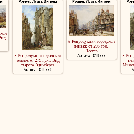
ем
Рэйнер Луиза Ингрем
Рэйнер Луиза Ингрем
Рэй
ской
Вид
₴ Репродукция городской
пейзаж от 293 грн.:
Честер
₴ Репродукция городской
₴ Реп
Артикул: 019777
пейзаж от 279 грн.: Вид
пей
старого Эдинбурга
Минст
Артикул: 019776
А