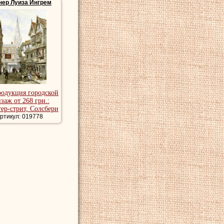
нер Луиза Ингрем
родукция городской
заж от 268 грн.:
ер-стрит, Солсбери
ртикул: 019778