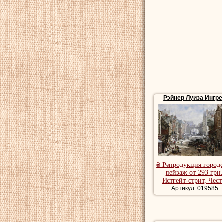
Рэйнер Луиза Ингр
₴ Репродукция город
пейзаж от 293 грн.
Истгейт-стрит, Чест
Артикул: 019585