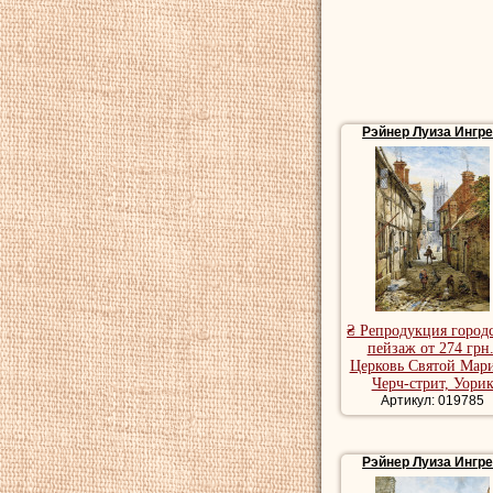
Рэйнер Луиза Ингр
₴ Репродукция город
пейзаж от 274 грн.
Церковь Святой Мар
Черч-стрит, Уори
Артикул: 019785
Рэйнер Луиза Ингр