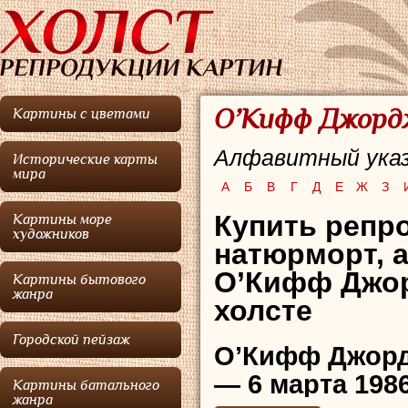
О’Кифф Джордж
Картины с цветами
Алфавитный указ
Исторические карты
мира
А
Б
В
Г
Д
Е
Ж
З
Купить репро
Картины море
художников
натюрморт, 
О’Кифф Джор
Картины бытового
жанра
холсте
Городской пейзаж
О’Кифф Джор
— 6 марта 198
Картины батального
жанра