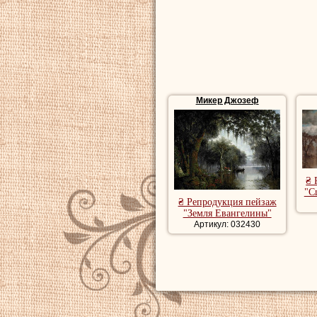
Микер Джозеф
₴ 
"С
₴ Репродукция пейзаж
"Земля Евангелины"
Артикул: 032430