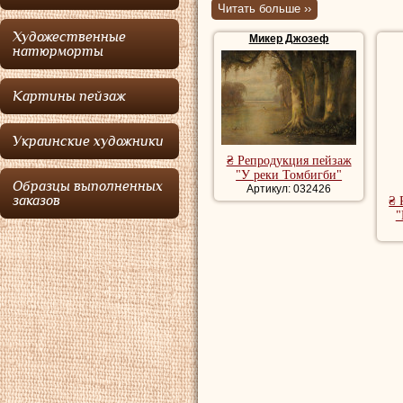
Читать больше ››
годах, и выставл
Художественные
Микер Джозеф
в 1849-50 годах, 
натюрморты
Бостона в 1877 го
Картины пейзаж
Луисе.
Микер
име
успешно изображ
Украинские художники
₴ Репродукция пейзаж
Купить репродук
"У реки Томбигби"
Образцы выполненных
репродукции пей
Артикул: 032426
заказов
₴ 
"
художника, рома
речной пейзаж, 