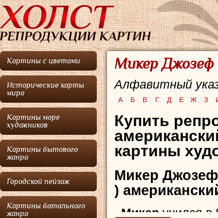
Микер Джозеф 
Картины с цветами
Алфавитный указ
Исторические карты
мира
А
Б
В
Г
Д
Е
Ж
З
Купить репро
Картины море
художников
американски
картины худо
Картины бытового
жанра
Микер Джозеф
Городской пейзаж
) американски
Картины батального
Микер
учился в
жанра