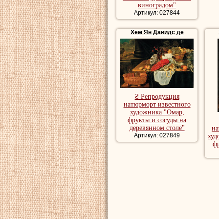
виноградом"
Артикул: 027844
Хем Ян Давидс де
₴ Репродукция
натюрморт известного
художника "Омар,
фрукты и сосуды на
деревянном столе"
на
Артикул: 027849
худ
ф