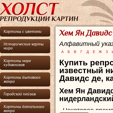
Хем Ян Давидс
Картины с цветами
Алфавитный указ
Исторические карты
мира
А
Б
В
Г
Д
Е
Ж
З
Купить репр
Картины море
художников
известный н
Давидс де, к
Картины бытового
жанра
Хем Ян Давидс
Городской пейзаж
нидерландски
Картины батального
Некоторое время
жанра