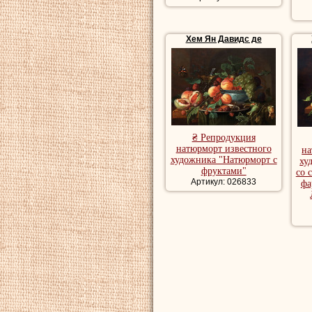
Хем Ян Давидс де
₴ Репродукция
натюрморт известного
на
художника "Натюрморт с
ху
фруктами"
со 
Артикул: 026833
фа