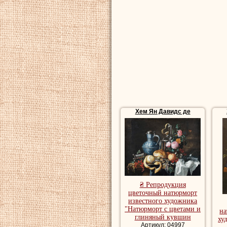
фруктов, натюрмо
виноград и други
использовал возм
степени прозрачн
природы отличают
кисти находятся в
Репродукции натю
Хем Ян Давидс де
купить репродукц
₴ Репродукция
цветочный натюрморт
известного художника
"Натюрморт с цветами и
на
глиняный кувшин
ху
Артикул: 04997