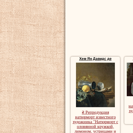
Хем Ян Давидс де
на
ху
₴ Репродукция
натюрморт известного
художника "Натюрморт с
оловянной кружкой,
лимоном, устрицами и