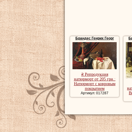
фрески в Брауншв
профессором.
Умер
Брандес Г
Брандес Генрих Георг
Б
Купить репродук
репродукции пей
художника, рома
речной пейзаж, 
₴ Репродукция
Репродукции на
натюрморт от 205 грн.:
Натюрморт с ковровым
натюрморт, куп
на
покрытием
В
Артикул: 017287