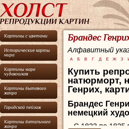
Брандес Генрих
Картины с цветами
Алфавитный указ
Исторические карты
мира
А
Б
В
Г
Д
Е
Ж
З
Купить репро
Картины море
художников
натюрморт, 
Генрих, карт
Картины бытового
жанра
Брандес Генр
Городской пейзаж
немецкий худ
Картины батального
С 1823 по 1825 
жанра