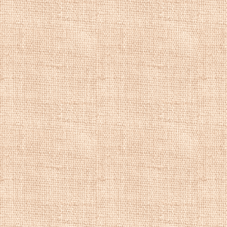
пейзажистов, так
пейзажи, предста
характеризуются 
фигурами. Эти ра
м фламандского ж
изображают вооб
Питера Пауля Руб
В 1640-е годы его
становятся богаче
1652 года являет
отличие от совре
стремились к ре
надуманны и пред
как реалистическ
цветами, живопи