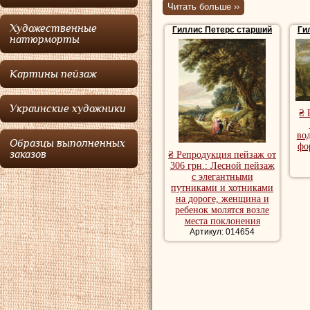
Читать больше ››
пейзажной живопи
Художественные
Гиллис Петерс старший
Ги
Гиллис
родился 
натюрморты
художников Катар
Картины пейзаж
записан в 1631 го
Энтони Клаеса Мл
Украинские художники
₴ 
1629 году. В 1634
во
Бонавентурой ста
Образцы выполненных
фо
заказов
₴ Репродукция пейзаж от
Луки. Первоначал
306 грн.: Лесной пейзаж
с элегантными
Антверпене, пока
путниками и хотниками
на дороге, женщина и
Антверпен, где он
ребенок молятся возле
места поклонения
сестрами и учени
Артикул: 014654
Считается, что
Ги
двух случаях. Пер
вероятно, путеше