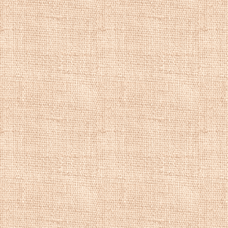
и делал различны
Франса Снейдерс
для издателя Ант
Купить репродук
репродукции пей
художника, рома
речной пейзаж, 
Купить картины 
репродукции мо