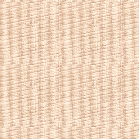
они, по-видимому
рококо,
Франсуа 
пейзажей, таких к
топографичны по 
Его морские карт
морей, батальных 
похожи на раннюю
и атмосферном э
членами семьи и 
сотрудничал со с
при Калло и друг
сотрудничество с
фламандской дере
фигуры, а
Гиллис