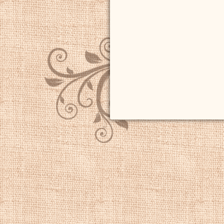
Нассау-Зигена, к
голландских влад
Бразилию в 1637 г
мог вернуться в Б
пребывания в Бра
Бразилии и много
были использован
картинах бразиль
Младшего и Бона
был моряком и мо
принадлежащиее 
Одна из первых з
мельницей" от 163
напоминает рабо