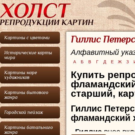
Гиллис Петерс
Картины с цветами
Алфавитный указ
Исторические карты
мира
А
Б
В
Г
Д
Е
Ж
З
Купить репро
Картины море
художников
фламандский
старший, кар
Картины бытового
жанра
Гиллис Петерс
Городской пейзаж
фламандский 
Картины батального
Гиллис
внес вкл
жанра