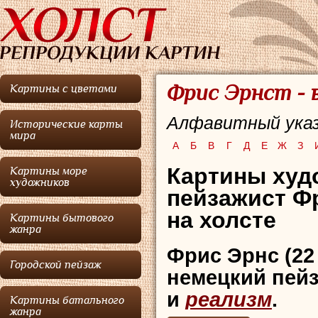
Фрис Эрнст - 
Картины с цветами
Алфавитный указ
Исторические карты
мира
А
Б
В
Г
Д
Е
Ж
З
Картины худ
Картины море
художников
пейзажист Ф
на холсте
Картины бытового
жанра
Фрис Эрнс
(22
Городской пейзаж
немецкий пейз
и
реализм
.
Картины батального
жанра