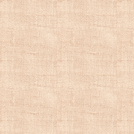
живописью.
В 1820/21
Фрис
много путишество
учебную поездку 
в Мюнхене, но вер
своего дома в Гей
герцогом придво
Эрнст Фрис
умер 
самоубийством.
Купить репродук
репродукции пей
художника, рома
речной пейзаж, 