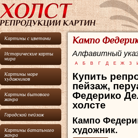
Кампо Федерик
Картины с цветами
Алфавитный указ
Исторические карты
мира
А
Б
В
Г
Д
Е
Ж
З
Купить репро
Картины море
художников
пейзаж, пер
Федерико Де
Картины бытового
жанра
холсте
Городской пейзаж
Кампо Федери
художник.
Картины батального
жанра