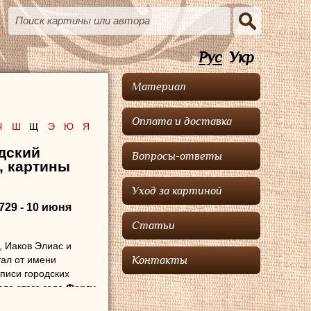
Рус
Укр
Материал
Оплата и доставка
Ч
Ш
Щ
Э
Ю
Я
ндский
Вопросы-ответы
, картины
Уход за картиной
729 - 10 июня
Статьи
, Иаков Элиас и
тал от имени
Контакты
писи городских
сле этого года
Фаргу
ность благодаря