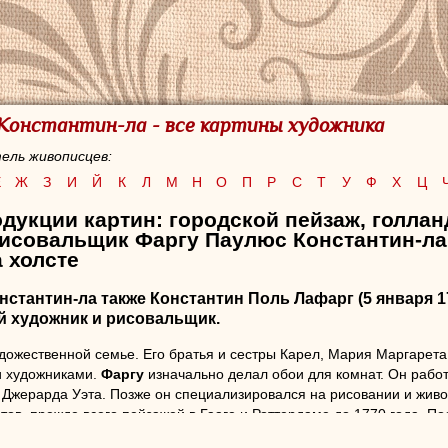
Константин-ла - все картины художника
ель живописцев:
Е
Ж
З
И
Й
К
Л
М
Н
О
П
Р
С
Т
У
Ф
Х
Ц
дукции картин: городской пейзаж, голла
рисовальщик Фаргу Паулюс Константин-ла
 холсте
нстантин-ла
также Константин Поль Лафарг (5 января 1
й художник и рисовальщик.
дожественной семье. Его братья и сестры Карел, Мария Маргарета
и художниками.
Фаргу
изначально делал обои для комнат. Он рабо
а Джерарда Уэта. Позже он специализировался на рисовании и живо
ов, прежде всего пейзажей в Гааге и Роттердаме до 1770 года. По
фте, Гарлеме, Лейдене и Амстердаме.
Фаргу
также получил извест