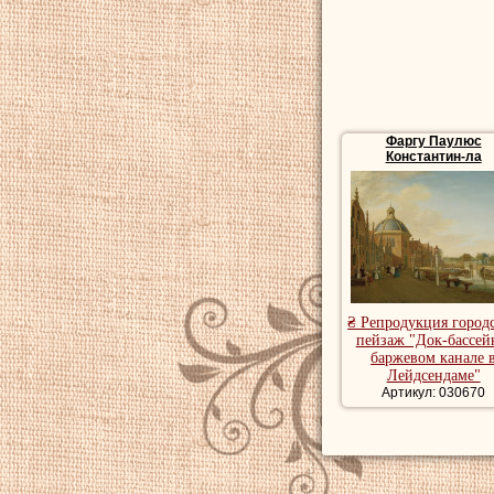
Фаргу Паулюс
Константин-ла
₴ Репродукция город
пейзаж "Док-бассей
баржевом канале 
Лейдсендаме"
Артикул: 030670