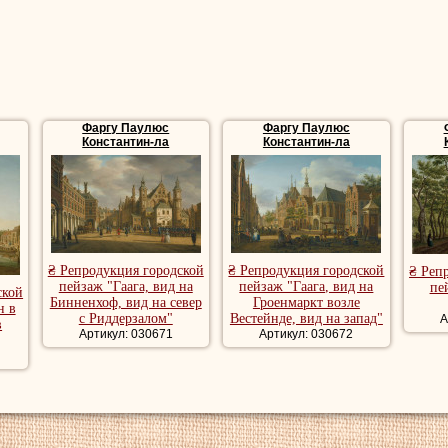
Фаргу Паулюс
Фаргу Паулюс
Константин-ла
Константин-ла
₴ Репродукция городской
₴ Репродукция городской
₴ Реп
пейзаж "Гаага, вид на
пейзаж "Гаага, вид на
пе
ской
Бинненхоф, вид на север
Гроенмаркт возле
н в
с Риддерзалом"
Вестейнде, вид на запад"
А
в
Артикул: 030671
Артикул: 030672