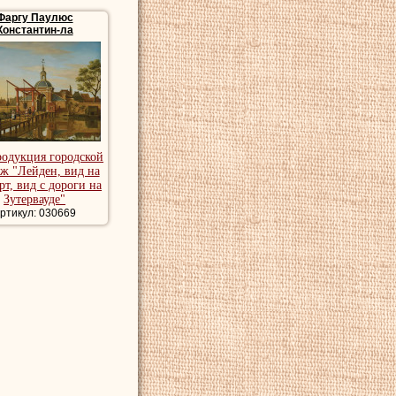
также рисовал
Фаргу Паулюс
Константин-ла
ейзаж, картины
родукция городской
ж "Лейден, вид на
рт, вид с дороги на
Зутервауде"
ртикул: 030669