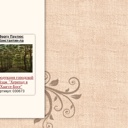
Фаргу Паулюс
Константин-ла
родукция городской
йзаж "Херепад в
Хаагсе-Босе"
ртикул: 030673