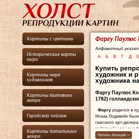
Фаргу Паулюс 
Картины с цветами
Алфавитный указат
Исторические карты
А
Б
В
Г
Д
мира
Купить репро
художник и 
Картины море
художника на
художников
Фаргу Паулюс Ко
Картины бытового
1782) голландски
жанра
Фаргу
родился в ху
Городской пейзаж
Исаак Лодевейк был
гаагского арт-дилер
пейзажей и ландшафт
Картины батального
рисовал места в Дел
Читать больше ››
жанра