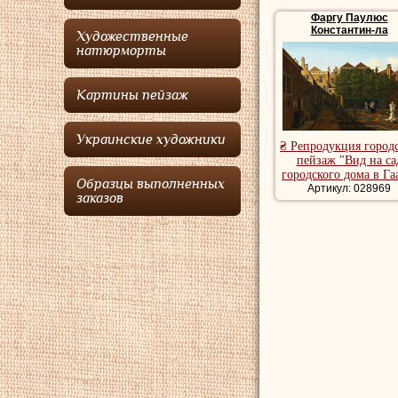
своим копиям старых
Фаргу Паулюс
исторические образы
Константин-ла
Художественные
Городские пейзажи к
натюрморты
городской пейзаж ху
Картины пейзаж
Украинские художники
₴ Репродукция город
пейзаж "Вид на са
городского дома в Га
Образцы выполненных
Артикул: 028969
заказов