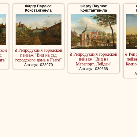
 мастеров, в том числе
Якоба ван Рейсдаля
. Помимо пейзажей он 
Фаргу Паулюс
Фаргу Паулюс
, портреты и жанровые произведения.
Константин-ла
Константин-ла
артины, репродукции городской пейзаж, купить картину городской п
дожника
ской
₴ Репродукция городской
₴ Репродукция городской
₴ Реп
д
пейзаж "Вид на сад
пейзаж "Вид на
пейза
аге"
городского дома в Гааге"
Марепорт, Лейден"
Коепо
Артикул: 028970
Артикул: 030668
А