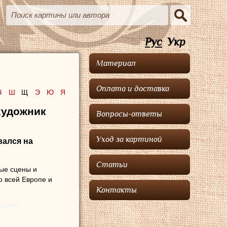
Рус
Укр
Материал
Оплата и доставка
Ч
Ш
Щ
Э
Ю
Я
художник
Вопросы-ответы
Уход за картиной
вался на
Статьи
ые сцены и
о всей Европе и
Контакты
морты