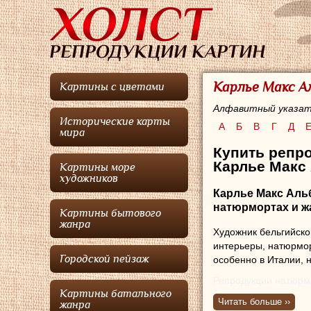
Карлье Макс А
Картины с цветами
Алфавитный указат
Исторические карты
А
Б
В
Г
Д
мира
Купить репро
Карлье Макс 
Картины море
художников
Карлье Макс Аль
натюрмортах и ж
Картины бытового
жанра
Художник бельгийск
интерьеры, натюрмо
Городской пейзаж
особенно в Италии, 
Репродукции натюрм
Картины батального
Читать больше ››
жанра