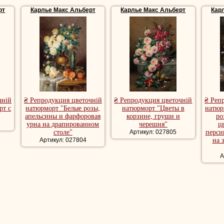
рт
Карлье Макс Альберт
Карлье Макс Альберт
Кар
чній
₴ Репродукция цветочній
₴ Репродукция цветочній
₴ Реп
рт с
натюрморт "Белые розы,
натюрморт "Цветы в
натюр
апельсины и фарфоровая
корзине, груши и
ро
урна на драпированном
черешня"
ц
столе"
Артикул: 027805
перси
Артикул: 027804
на 
А