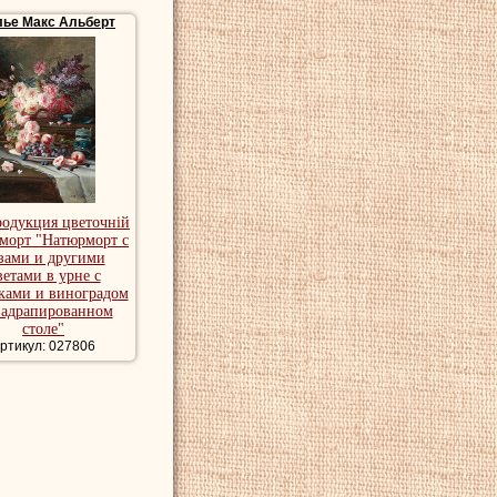
лье Макс Альберт
родукция цветочній
морт "Натюрморт с
зами и другими
ветами в урне с
ками и виноградом
задрапированном
столе"
ртикул: 027806