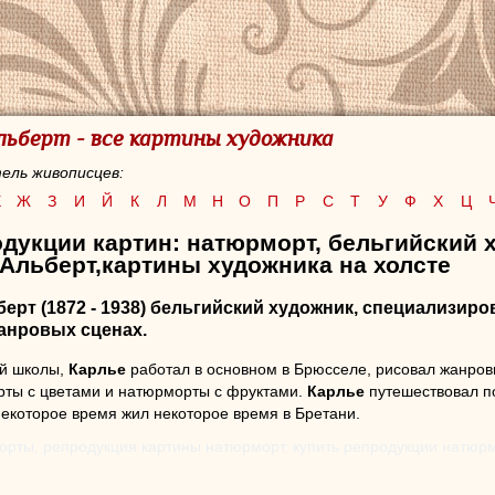
льберт - все картины художника
ель живописцев:
Е
Ж
З
И
Й
К
Л
М
Н
О
П
Р
С
Т
У
Ф
Х
Ц
дукции картин: натюрморт, бельгийский 
Альберт,картины художника на холсте
берт
(1872 - 1938) бельгийский художник, специализиро
анровых сценах.
ой школы,
Карлье
работал в основном в Брюсселе, рисовал жанров
рты с цветами и натюрморты с фруктами.
Карлье
путешествовал п
некоторое время жил некоторое время в Бретани.
орты, репродукция картины натюрморт, купить репродукции натюр