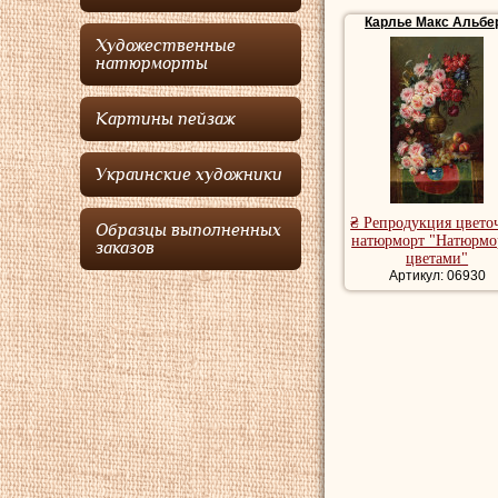
Карлье Макс Альбе
Художественные
натюрморты
Картины пейзаж
Украинские художники
₴ Репродукция цвето
Образцы выполненных
натюрморт "Натюрмо
заказов
цветами"
Артикул: 06930