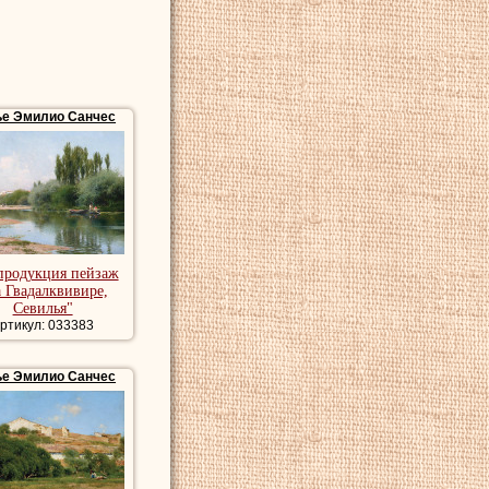
ье Эмилио Санчес
продукция пейзаж
 Гвадалквивире,
Севилья"
ртикул: 033383
ье Эмилио Санчес