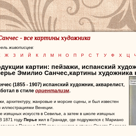
Санчес - все картины художника
ель живописцев:
Е
Ж
З
И
Й
К
Л
М
Н
О
П
Р
С
Т
У
Ф
Х
Ц
дукции картин: пейзажи,
испанский худож
Перье Эмилио Санчес,картины художника 
анчес
(1855 - 1907) испанский художник, акварелист,
аботал в стиле
ориентализм
.
жи, архитектуру, жанровые и морсие сцены, и был известен
 иллюстрациями Венеции.
е изящных искусств в Севилье, а затем в школе изящных
 В 1871 году
Перье
жил в Гранаде, где подружился с Мариано
авился в Париж в 1879 году и учился в студии Огюста Боларда,
 (Ziem).