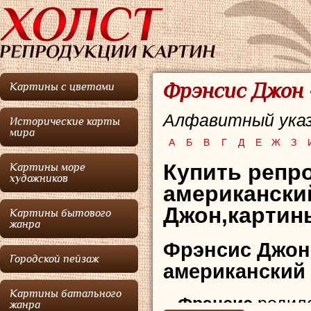
Фрэнсис Джон 
Картины с цветами
Алфавитный указ
Исторические карты
мира
А
Б
В
Г
Д
Е
Ж
З
Купить репр
Картины море
художников
американски
Джон,картин
Картины бытового
жанра
Фрэнсис Джон
Городской пейзаж
американский
Картины батального
Фрэнсис
родилс
жанра