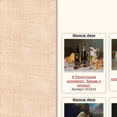
Фрэнсис
был по б
в 1886 году.
Репродукции натю
купить репродукц
Фрэнсис Джон
₴ Репродукция
нат
натюрморт "Коньяк и
печенье"
Артикул: 013232
Фрэнсис Джон