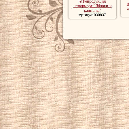
₴ Репродукция
н
натюрморт "Яблоки и
а
каштаны"
Артикул: 030837