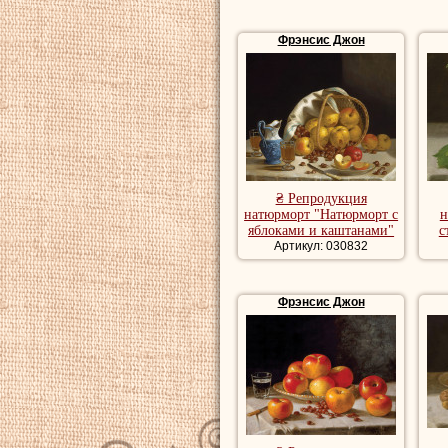
Фрэнсис Джон
₴ Репродукция
натюрморт "Натюрморт с
н
яблоками и каштанами"
с
Артикул: 030832
Фрэнсис Джон