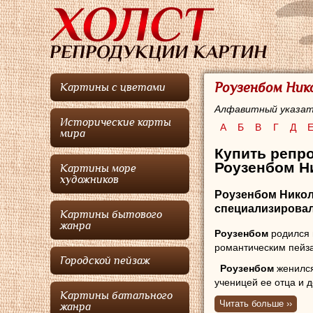
Роузенбом Ник
Картины с цветами
Алфавитный указат
Исторические карты
А
Б
В
Г
Д
мира
Купить репро
Роузенбом Ни
Картины море
художников
Роузенбом Никол
специализировал
Картины бытового
жанра
Роузенбом
родился 
романтическим пейз
Городской пейзаж
Роузенбом
женился
ученицей ее отца и 
Картины батального
совет директоров Гр
Читать больше ››
жанра
цель» (Kunst zij ons