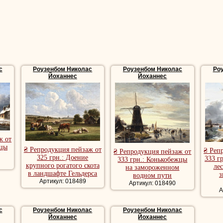
с
Роузенбом Николас
Роузенбом Николас
Ро
Йоханнес
Йоханнес
ж от
жцы
₴ Репродукция пейзаж от
₴ Реп
₴ Репродукция пейзаж от
325 грн.: Доение
333 г
333 грн.: Конькобежцы
крупного рогатого скота
ле
на замороженном
в ландшафте Гельдерса
з
водном пути
Артикул: 018489
Артикул: 018490
А
с
Роузенбом Николас
Роузенбом Николас
Йоханнес
Йоханнес