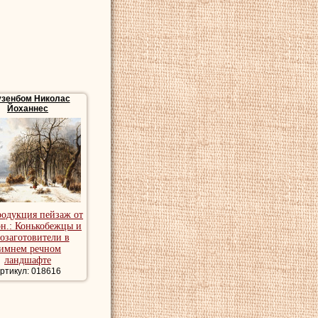
узенбом Николас
Йоханнес
родукция пейзаж от
рн.: Конькобежцы и
созаготовители в
имнем речном
ландшафте
ртикул: 018616