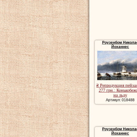
Роузенбом Никола
Йоханнес
₴ Репродукция пейза
277 грн.: Конькобе
на льду
Артикул: 018488
Роузенбом Никола
Йоханнес