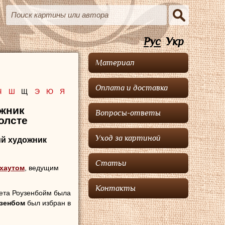
Рус
Укр
Материал
Оплата и доставка
Ч
Ш
Щ
Э
Ю
Я
ожник
Вопросы-ответы
олсте
Уход за картиной
кий художник
Статьи
хаутом
, ведущим
Контакты
рета Роузенбойм была
зенбом
был избран в
ом «Искусство - наша
ах в Гааге и