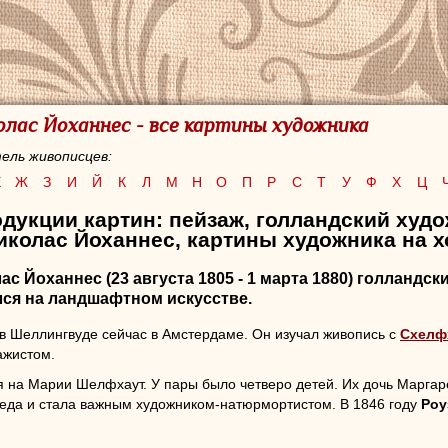
олас Йоханнес - все картины художника
ель живописцев:
Е
Ж
З
И
Й
К
Л
М
Н
О
П
Р
С
Т
У
Ф
Х
Ц
дукции картин: пейзаж, голландский худ
колас Йоханнес, картины художника на х
ас Йоханнес
(23 августа 1805 - 1 марта 1880) голландс
ся на ландшафтном искусстве.
в Шеллингвуде сейчас в Амстердаме. Он изучал живопись с
Схелф
ажистом.
 на Марии Шелфхаут. У пары было четверо детей. Их дочь Марга
деда и стала важным художником-натюрмортистом. В 1846 году
Роу
афического колледжа Гарлема (Teeken-Kollegie), который был девиз
 Doel). В период с 1826 по 1876 год художник выставлялся на выставк