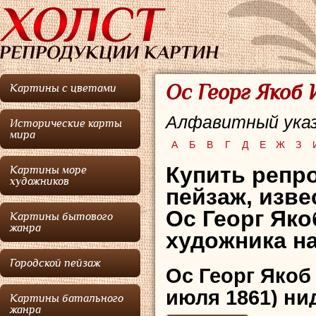
Ос Георг Якоб 
Картины с цветами
Алфавитный указ
Исторические карты
мира
А
Б
В
Г
Д
Е
Ж
З
Купить репр
Картины море
художников
пейзаж, изв
Ос Георг Яко
Картины бытового
жанра
художника на
Городской пейзаж
Ос Георг Якоб
июля 1861) ни
Картины батального
жанра