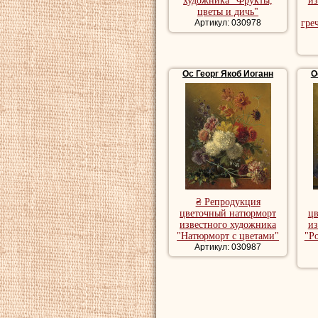
художника "Фрукты,
из
цветы и дичь"
Артикул: 030978
гре
Ос Георг Якоб Иоганн
О
₴ Репродукция
цветочный натюрморт
ц
известного художника
из
"Натюрморт с цветами"
"Р
Артикул: 030987