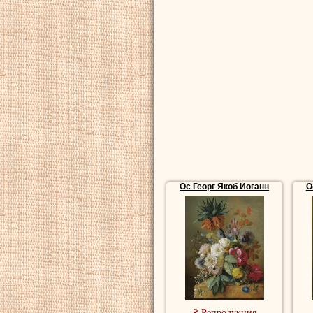
Ос Георг Якоб Иоганн
О
₴ Репродукция