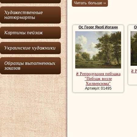
Читать больше ››
Потомок нескольк
Художественные
Герардуса ван О
натюрморты
Мастер натюрморт
Ос Георг Якоб Иоганн
О
Картины пейзаж
фруктов, во мно
1812 году перебр
Украинские художники
росписью севрск
Рубенсом цветочн
Образцы выполненных
заказов
₴ 
Купить репродукц
₴ Репродукция пейзажа
"Пейзаж возле
репродукции пейз
Хилверсюма"
Артикул: 01495
художника, роман
пейзаж, красивые
Репродукции натю
купить репродукц