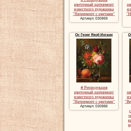
цветочный натюрморт
ц
известного художника
из
"Натюрморт с цветами"
"Н
Артикул: 030969
Ос Георг Якоб Иоганн
О
₴ Репродукция
цветочный натюрморт
ц
известного художника
из
"Натюрморт с цветами"
"Ве
Артикул: 030988
о
к
м