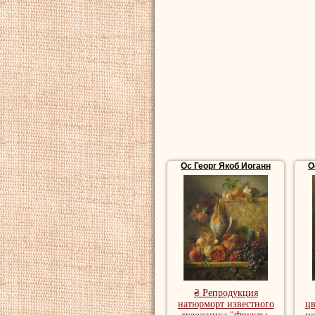
Ос Георг Якоб Иоганн
О
₴ Репродукция
натюрморт известного
ц