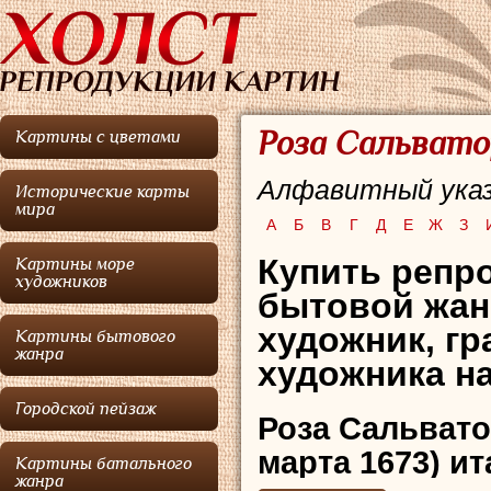
Роза Сальвато
Картины с цветами
Алфавитный указ
Исторические карты
мира
А
Б
В
Г
Д
Е
Ж
З
Купить репро
Картины море
художников
бытовой жан
художник, гр
Картины бытового
жанра
художника на
Городской пейзаж
Роза Сальват
марта 1673) и
Картины батального
жанра