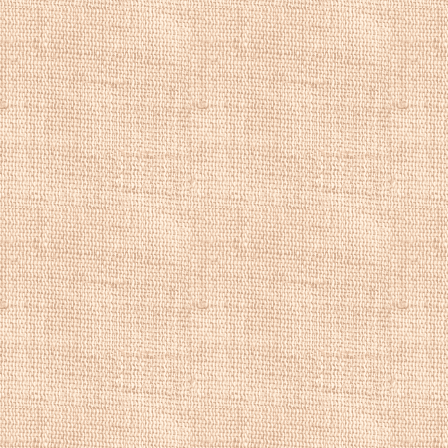
репродукции быт
Купить репродукц
репродукции пейз
художника, роман
пейзаж, красивые