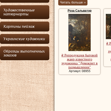
гравер, поэт и
Читать больше ››
Художественные
Роза Сальватор
Роза
родился в 
натюрморты
Неаполя, был вос
Картины пейзаж
готовился принять
Сальватор
почув
Украинские художники
влечение к искус
₴ 
музыке, а потом 
Образцы выполненных
х
заказов
₴ Репродукция бытовой
шурин, Фр. Франк
жанр известного
художника "Демокрит в
Рибера и, наконе
размышлении"
Артикул: 08955
Фальконе. Кроме 
Сальватора
в зн
писание им этюдо
Восемнадцати ле
странствовать по