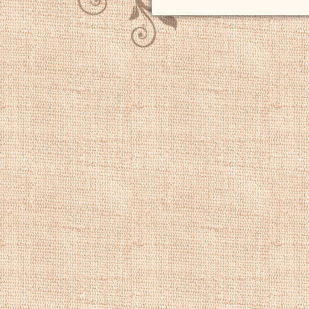
из-под кисти
Сал
Флоренции, знато
Лоррена
.
Сальва
самобытным масте
изображает суров
чащи, особенно н
картины на котор
главное содержан
то фигура солдат
жизни
Сальвато
им исполнено 86 
которых многие м
художника и в хо
эстампов.
Картины бытового