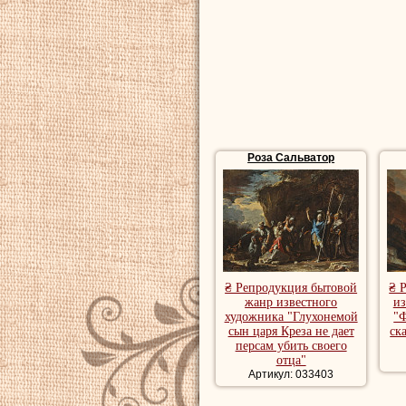
разбойников и пр
типы и нравы, пос
переехал в Рим, г
"Скоротечность че
расточающая свои
известность. С 16
Роза Сальватор
Флоренции, при дв
временам посеща
натуралистам неа
некоторое сродст
₴ Репродукция бытовой
₴ 
Фальконе,
Сальв
жанр известного
из
художника "Глухонемой
"Ф
оригинальную тра
сын царя Креза не дает
ск
персам убить своего
соединять реалис
отца"
оживленной компо
Артикул: 033403