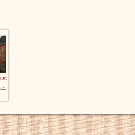
ж от
рк-