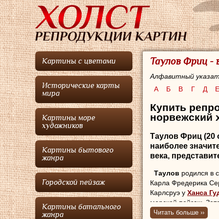
Таулов Фриц -
Картины с цветами
Алфавитный указат
Исторические карты
А
Б
В
Г
Д
мира
Купить репро
норвежский 
Картины море
художников
Таулов Фриц
(20 
наиболее значи
Картины бытового
века, представи
жанра
Таулов
родился в с
Городской пейзаж
Карла Фредерика Сер
Карлсруэ у
Ханса Гу
морской пейзаж. Зате
Картины батального
сильнейшее влияние
Читать больше ››
жанра