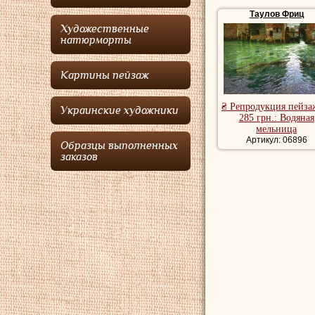
время в художествен
Таулов Фриц
Анкером, в датском 
Художественные
натюрморты
В 1880 году
Таулов
одной из крупнейших
искусства и распрос
Картины пейзаж
основателей ежегодно
Осло
Таулов
в основ
₴ Репродукция пейза
Украинские художники
людей. Кроме того,
Т
285 грн.: Водяная
мельница
Таулов
снова переех
Артикул: 06896
Париже.
Фриц Таул
Образцы выполненных
заказов
известность, при жи
Умер
Таулов Фриц
Купить репродукци
пейзажи художника,
пейзаж.