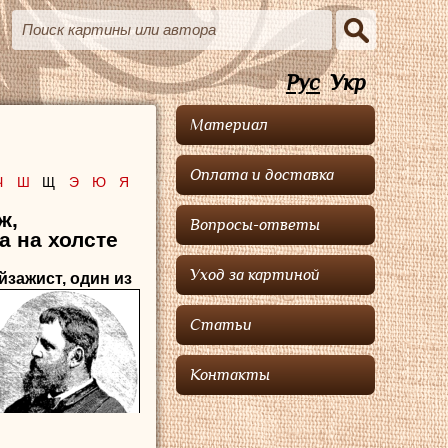
Рус
Укр
Материал
Оплата и доставка
Ч
Ш
Щ
Э
Ю
Я
ж,
Вопросы-ответы
а на холсте
Уход за картиной
йзажист, один из
Статьи
Контакты