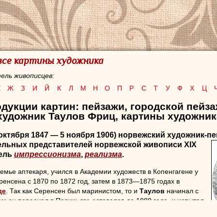
 все картины художника
ель живописцев:
Е
Ж
З
И
Й
К
Л
М
Н
О
П
Р
С
Т
У
Ф
Х
Ц
дукции картин: пейзажи, городской пейза
художник Таулов Фриц, картины художник
октября 1847 — 5 ноября 1906) норвежский художник-пе
тельных
представителей норвежской живописи XIX
тель
импрессионизма
,
реализма
.
емье аптекаря, учился в Академии художеств в Копенгагене у
енсена с 1870 по 1872 год, затем в 1873—1875 годах в
де
. Так как Серенсен был маринистом, то и
Таулов
начинал с
м он переехал в Париж, где оставался до 1880 года, и испытал
 французских импрессионистов.
Таулов
также часто проводил