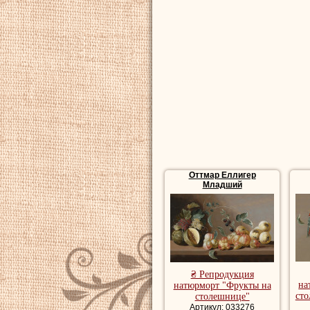
Картины натюрмо
красивые натюр
завтрак, купить
Оттмар Еллигер
Младший
₴ Репродукция
на
натюрморт "Фрукты на
сто
столешнице"
Артикул: 033276