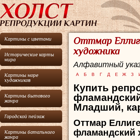
Оттмар Еллиг
Картины с цветами
художника
Исторические карты
мира
Алфавитный указ
А
Б
В
Г
Д
Е
Ж
З
Картины море
художников
Купить репр
фламандский
Картины бытового
жанра
Младший, ка
Городской пейзаж
Оттмар Еллиг
фламандский 
Картины батального
жанра