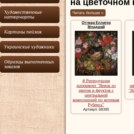
на цветочном 
барокко
.
Художественные
Читать больше ››
натюрморты
Оттмар Еллигер
Оттмар
родился в
Младший
Картины пейзаж
ранние работы да
Копенгагене в 165
Украинские художники
женился, в Дордре
1670 году
Оттмар
Образцы выполненных
заказов
Вильгельма фон 
весь путь от Гете
₴ Репродукция
натюрморт "Венок из
ц
который был в ве
цветов и фруктов с
"Н
центральной
Оттмар
в Антвер
композицией по мотивам
Рубенса"
Марелля. Его сы
Артикул: 08395
Elliger II (1666-1