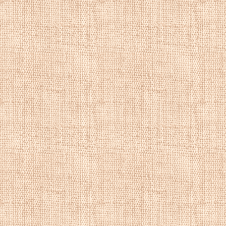
Кондратенко
жил
совершал поездки
Крыма. Посетил И
серию из двадцат
лермонтовскими м
1914—1915 годах
М. Ю. Лермонтова
Кондратенко
уча
Общества поощре
любителей худож
сельскохозяйстве
Всемирной выстав
петроградских ху
экспонентом Санк