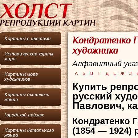
Кондратенко Г
Картины с цветами
художника
Исторические карты
мира
Алфавитный указ
А
Б
В
Г
Д
Е
Ж
З
Картины море
художников
Купить репро
русский худ
Картины бытового
жанра
Павлович, к
Городской пейзаж
Кондратенко 
(1854 — 1924)
Картины батального
жанра