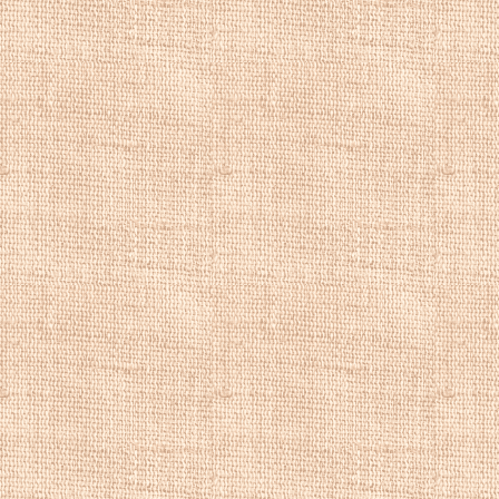
старшиной Комите
правления Общест
художников им. А.
Умер
Кондратенк
Картины пейзажи
пезаж, летние п
красивые картин