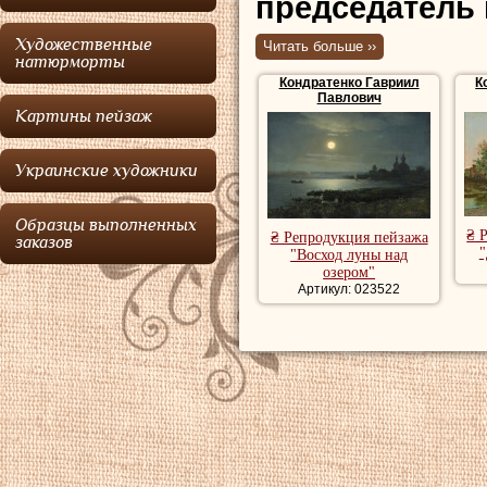
председатель 
Санкт-Петербу
Художественные
Читать больше ››
натюрморты
художников а
Кондратенко Гавриил
К
направления.
Павлович
Картины пейзаж
Кондратенко
ро
Украинские художники
семье крепостног
Пензенской губер
Образцы выполненных
₴ 
₴ Репродукция пейзажа
заказов
"
Императорской А
"Восход луны над
озером"
вольнослушателем
Артикул: 023522
пейзажном класс
учебы неоднокра
серебряными мед
академию, получи
медаль.