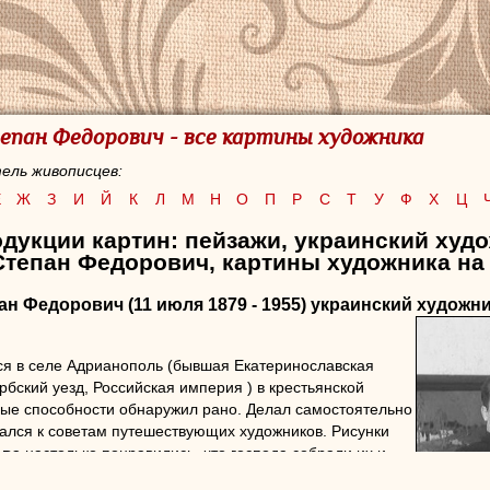
епан Федорович - все картины художника
ель живописцев:
Е
Ж
З
И
Й
К
Л
М
Н
О
П
Р
С
Т
У
Ф
Х
Ц
дукции картин: пейзажи, украинский худ
Степан Федорович, картины художника на
пан Федорович
(11 июля 1879 - 1955) украинский художн
ся в селе Адрианополь (бывшая Екатеринославская
рбский уезд, Российская империя ) в крестьянской
ые способности обнаружил рано. Делал самостоятельно
ался к советам путешествующих художников. Рисунки
ова
настолько понравились, что господа собрали их и
Новгород в 1896 года. Ярмарка состоялась и сельский