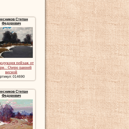
лесников Степан
Федорович
родукция пейзаж от
грн.: Озеро ранней
весной
ртикул: 014690
лесников Степан
Федорович