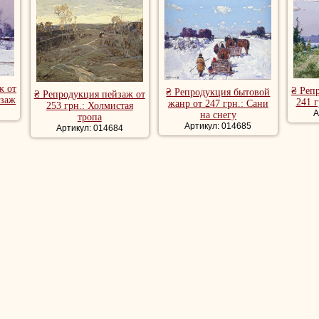
тепан Федорович
в городе Белград. Погребение состоялось на Н
пейзажи, репродукции пейзажи, репродукции пейзажи художника, к
еские пейзажи, лесной пейзаж, речной пейзаж, красивые картины п
ж от
₴ Реп
₴ Репродукция бытовой
₴ Репродукция пейзаж от
йзаж
241 
жанр от 247 грн.: Сани
253 грн.: Холмистая
А
на снегу
тропа
Артикул: 014685
Артикул: 014684