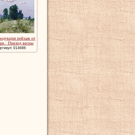
овом кладбище в
артины пейзажи
ейзаж.
родукция пейзаж от
грн.: Приход весны
ртикул: 014686