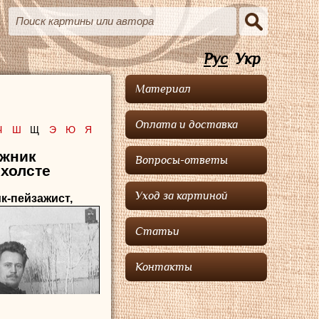
Рус
Укр
Материал
Оплата и доставка
Ч
Ш
Щ
Э
Ю
Я
ожник
Вопросы-ответы
 холсте
Уход за картиной
ик-пейзажист,
Статьи
Контакты