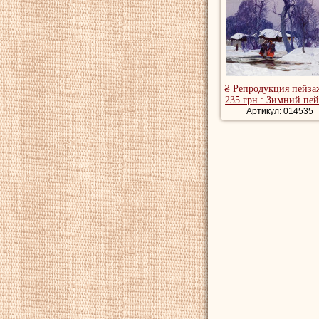
Умер
Колесников С
Белграде.
Купить репродукции 
художника, романтич
₴ Репродукция пейза
235 грн.: Зимний пе
Артикул: 014535