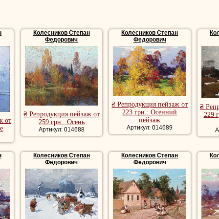
н
Колесников Степан
Колесников Степан
Ко
Федорович
Федорович
₴ Репродукция пейзаж от
₴ Реп
223 грн.: Осенний
₴ Репродукция пейзаж от
229 
пейзаж
ж от
259 грн.: Осень
Артикул: 014689
е
Артикул: 014688
А
н
Колесников Степан
Колесников Степан
Ко
Федорович
Федорович