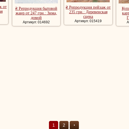
ж от
₴ Репродукция пейзаж от
₴ Репродукция бытовой
Куп
ая
235 грн.: Деревенская
жанр от 247 грн.: Зима,
кар
сцена
домой
Г
Артикул: 015419
Артикул: 014692
А
1
2