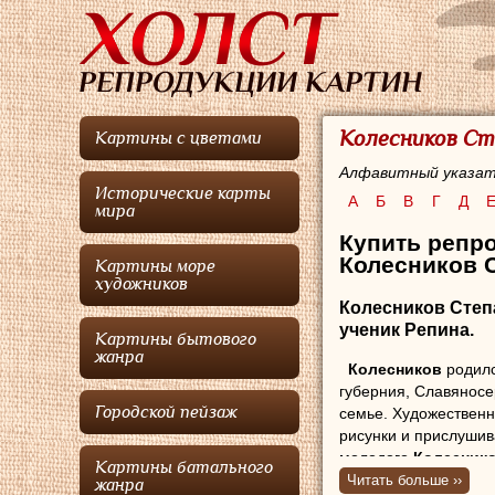
Колесников Ст
Картины с цветами
Алфавитный указат
Исторические карты
А
Б
В
Г
Д
мира
Купить репро
Колесников 
Картины море
художников
Колесников Сте
ученик Репина.
Картины бытового
жанра
Колесников
родил
губерния, Славяносе
Городской пейзаж
семье. Художественн
рисунки и прислушив
молодого
Колесник
Картины батального
доставили в Нижний 
Читать больше ››
жанра