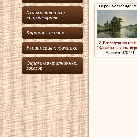
Хотя Верон был учен
Верон Александр Р
напоминает картин
Художественные
творчество, что видн
натюрморты
работ запечатлели по
Верон провел плэнер
Картины пейзаж
использованием свет
₴ Репродукция пей
Картины пейзажи х
Украинские художники
"Закат на речном бер
Артикул: 020771
Образцы выполненных
заказов