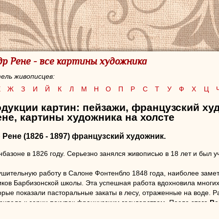
р Рене - все картины художника
ель живописцев:
Е
Ж
З
И
Й
К
Л
М
Н
О
П
Р
С
Т
У
Ф
Х
Ц
дукции картин: пейзажи, французский ху
не, картины художника на холсте
 Рене
(1826 - 1897) французский художник.
базоне в 1826 году. Серьезно занялся живописью в 18 лет и был 
шительную работу в Салоне Фонтенбло 1848 года, наиболее замет
ков Барбизонской школы. Эта успешная работа вдохновила многих
орые показали пасторальные закаты в лесу, отраженные на воде. 
привела к серии покупок французским государством. После этого
Ве
е.