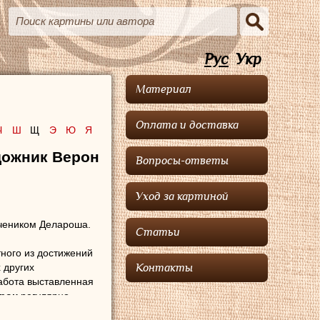
Рус
Укр
Материал
Оплата и доставка
Ч
Ш
Щ
Э
Ю
Я
дожник Верон
Вопросы-ответы
Уход за картиной
учеником Делароша.
Статьи
ного из достижений
 других
Контакты
Работа выставленная
рон
регулярно