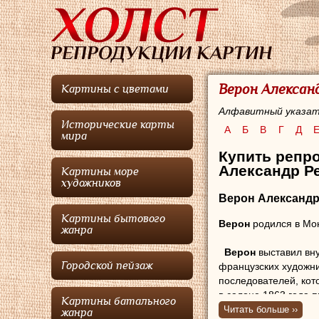
Верон Александ
Картины с цветами
Алфавитный указат
Исторические карты
А
Б
В
Г
Д
мира
Купить репро
Александр Ре
Картины море
художников
Верон Александр
Картины бытового
Верон
родился в Мон
жанра
Верон
выставил вну
Городской пейзаж
французских художни
последователей, кот
в салоне 1863 года 
Картины батального
выставлялся в Салон
Читать больше ››
жанра