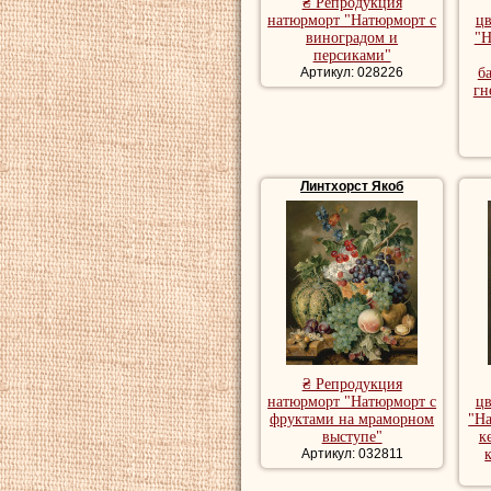
₴ Репродукция
натюрморт "Натюрморт с
ц
виноградом и
"Н
персиками"
Артикул: 028226
б
гн
Линтхорст Якоб
₴ Репродукция
натюрморт "Натюрморт с
ц
фруктами на мраморном
"На
выступе"
к
Артикул: 032811