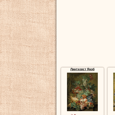
Линтхорст Якоб