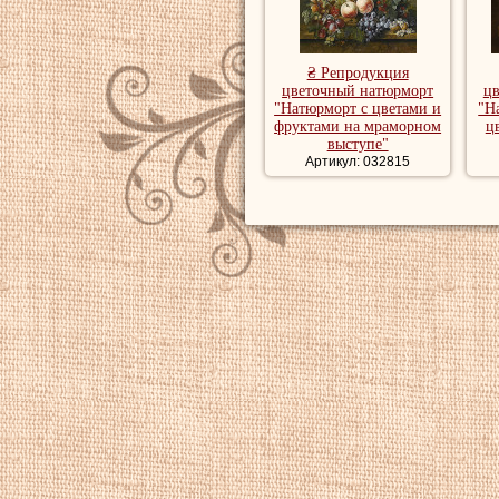
₴ Репродукция
цветочный натюрморт
ц
"Натюрморт с цветами и
"Н
фруктами на мраморном
ц
выступе"
Артикул: 032815