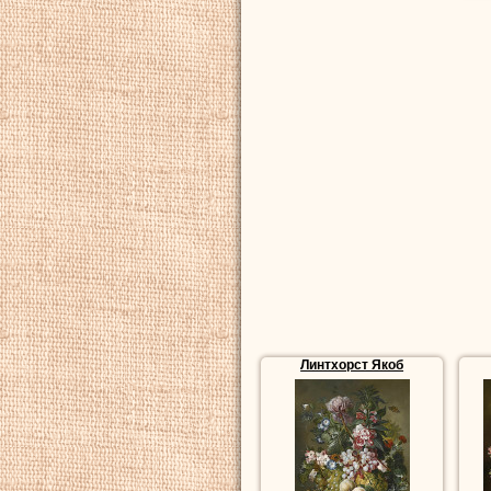
Линтхорст Якоб