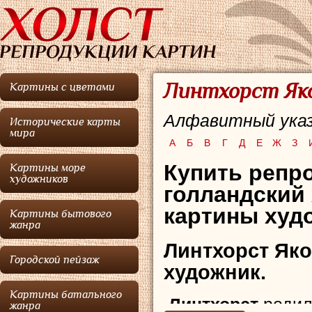
Линтхорст Яко
Картины с цветами
Алфавитный указ
Исторические карты
мира
А
Б
В
Г
Д
Е
Ж
З
Купить репр
Картины море
художников
голландский 
картины худо
Картины бытового
жанра
Линтхорст Як
Городской пейзаж
художник.
Картины батального
Линтхорст
родил
жанра