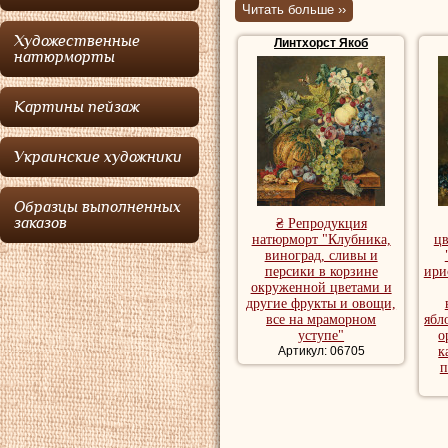
Читать больше ››
мастер фруктовых
Художественные
Линтхорст Якоб
последователем
натюрморты
Линтхорст
стал ч
Картины пейзаж
Луки в 1789 году.
Линтхорст Якоб
у
Украинские художники
Репродукции на
Образцы выполненных
натюрморт, куп
заказов
₴ Репродукция
натюрморт "Клубника,
ц
виноград, сливы и
персики в корзине
ири
окруженной цветами и
другие фрукты и овощи,
все на мраморном
ябл
уступе"
о
Артикул: 06705
к
п