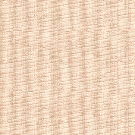
натюрморт, куп