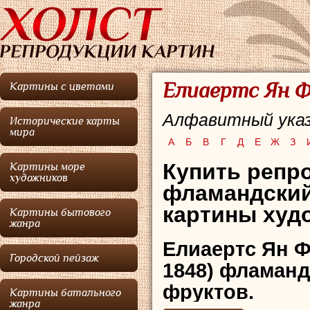
Елиаертс Ян Ф
Картины с цветами
Алфавитный указ
Исторические карты
мира
А
Б
В
Г
Д
Е
Ж
З
Купить репр
Картины море
художников
фламандский
картины худо
Картины бытового
жанра
Елиаертс Ян 
Городской пейзаж
1848) фламанд
фруктов.
Картины батального
жанра