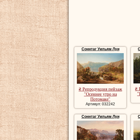
репродукции пейз
художника, роман
пейзаж, красивые
Соннтаг Уильям Луи
С
₴ 
₴ Репродукция пейзаж
"
"Осеннее утро на
Потомаке"
Артикул: 032242
Соннтаг Уильям Луи
С