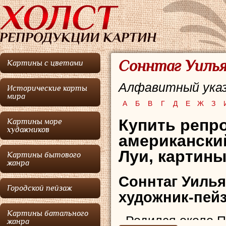
Соннтаг Уилья
Картины с цветами
Алфавитный указ
Исторические карты
мира
А
Б
В
Г
Д
Е
Ж
З
Купить репро
Картины море
художников
американски
Луи, картины
Картины бытового
жанра
Соннтаг Уиль
Городской пейзаж
художник-пейз
Картины батального
Родился около Пи
жанра