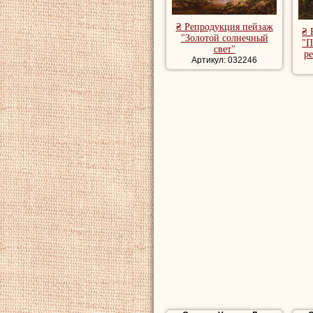
₴ Репродукция пейзаж
₴ 
"Золотой солнечный
"П
свет"
р
Артикул: 032246