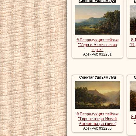
Соннтаг Уильям Луи
С
₴ Репродукция пейзаж
₴ 
"Утро в Аллегенских
"Го
горах"
Артикул: 032251
Соннтаг Уильям Луи
С
₴ Репродукция пейзаж
₴ 
"Горное озеро Новой
"
Англии на рассвете"
Артикул: 032256