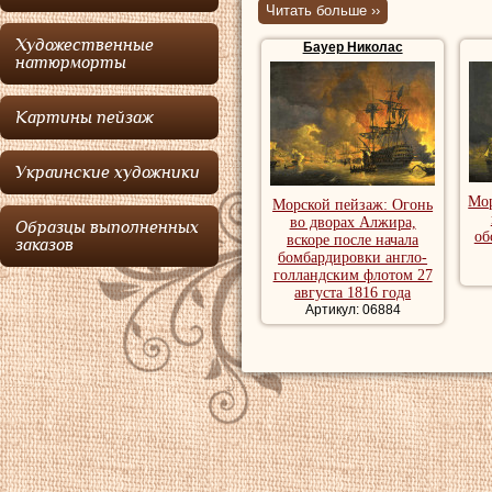
Читать больше ››
художника-портре
Художественные
Бауер Николас
и многие дома в 
натюрморты
также рисовал зи
Картины пейзаж
особенно успешн
одним из лучших 
Украинские художники
Бауер Николас
ум
Мор
Морской пейзаж: Огонь
во дворах Алжира,
Образцы выполненных
Купить картины 
об
вскоре после начала
заказов
бомбардировки англо-
репродукции мо
голландским флотом 27
августа 1816 года
Артикул: 06884