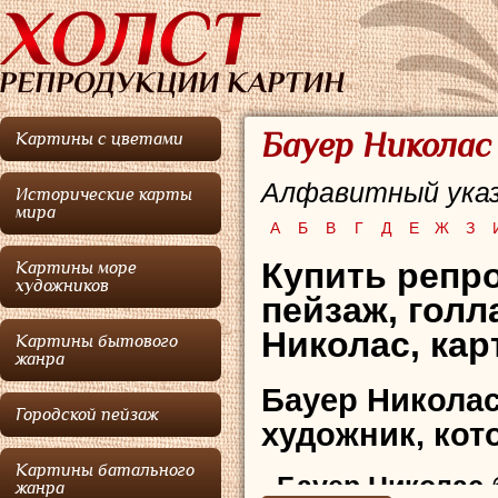
Бауер Николас
Картины с цветами
Алфавитный указ
Исторические карты
мира
А
Б
В
Г
Д
Е
Ж
З
Купить репр
Картины море
художников
пейзаж, голл
Николас, кар
Картины бытового
жанра
Бауер Никола
Городской пейзаж
художник, кот
Картины батального
Бауер Николас
жанра