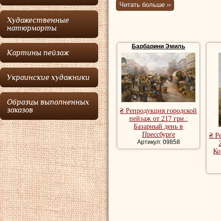
специализиро
Читать больше ››
пейзажах.
Художественные
натюрморты
Барбарини Эми
Барбарини Эмиль
Картины пейзаж
Барбарини
(см.ре
Барбарини
(см.ре
Украинские художники
пейзажистом.
Образцы выполненных
Купить репродук
заказов
₴ Репродукция городской
пейзаж от 217 грн.:
репродукции пей
Базарный день в
художника, рома
Прессбурге
₴ Р
Артикул: 09858
речной пейзаж, 
Ко