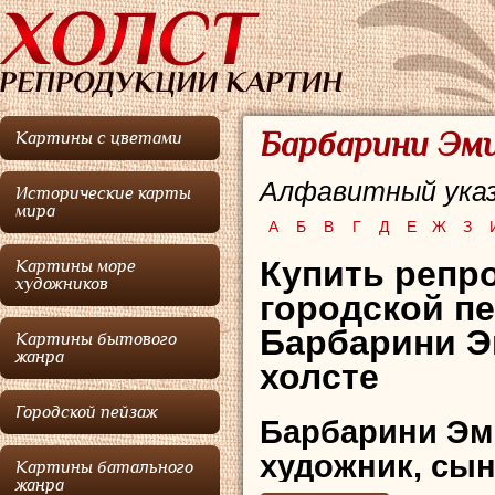
Барбарини Эми
Картины с цветами
Алфавитный указ
Исторические карты
мира
А
Б
В
Г
Д
Е
Ж
З
Купить репро
Картины море
художников
городской п
Барбарини Э
Картины бытового
жанра
холсте
Городской пейзаж
Барбарини Эм
художник, сы
Картины батального
жанра