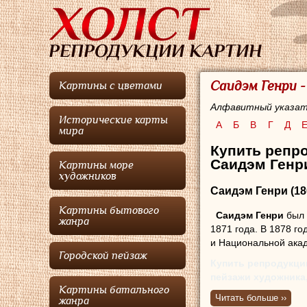
Саидэм Генри 
Картины с цветами
Алфавитный указат
Исторические карты
А
Б
В
Г
Д
мира
Купить репро
Саидэм Генри
Картины море
художников
Саидэм Генри
(18
Картины бытового
Саидэм Генри
был
жанра
1871 года. В 1878 го
и Национальной акад
Городской пейзаж
Купить репродукци
пейзажи художника,
Картины батального
пейзаж.
Читать больше ››
жанра