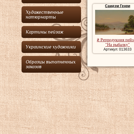
Саидэм Генри
Художественные
натюрморты
Картины пейзаж
₴ Репродукция пей
"На рыбалку"
Украинские художники
Артикул: 013633
Образцы выполненных
заказов