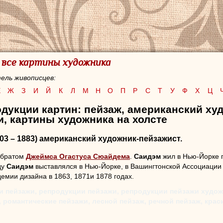
- все картины художника
ель живописцев:
Е
Ж
З
И
Й
К
Л
М
Н
О
П
Р
С
Т
У
Ф
Х
Ц
дукции картин: пейзаж, американский ху
, картины художника на холсте
03 – 1883) американский художник-пейзажист.
 братом
Джеймса Огастуса Сюайдема
.
Саидэм
жил в Нью-Йорке 
ду
Саидэм
выставлялся в Нью-Йорке, в Вашингтонской Ассоциации и
емии дизайна в 1863, 1871и 1878 годах.
и пейзажи, репродукции пейзажи, репродукции пейзажи худож
 романтические пейзажи, лесной пейзаж, речной пейзаж, кра