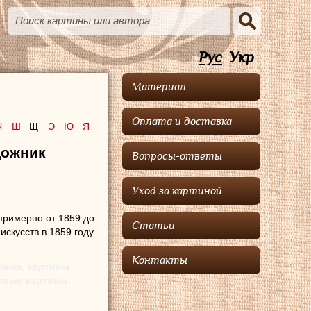
Рус
Укр
Материал
Оплата и доставка
Ч
Ш
Щ
Э
Ю
Я
дожник
Вопросы-ответы
Уход за картиной
примерно от 1859 до
Статьи
скусств в 1859 году
Контакты
ника, картины
сивые картины