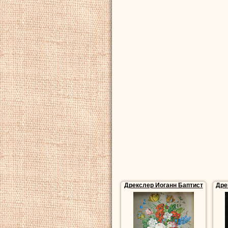
Дрекслер Иоганн Баптист
Дре