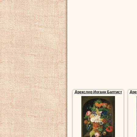
Дрекслер Иоганн Баптист
Дре