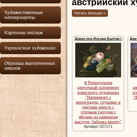
австрийский х
Художественные
Читать больше ››
Был профессором
натюрморты
умер в Вене в 181
Картины пейзаж
натюрморт с цвет
Дрекслер Иоганн Баптист
Дре
Репродукции натю
Украинские художники
купить репродукц
Образцы выполненных
заказов
₴ Репродукция
цветочный натюрморт
ц
известного художника
из
"Натюрморт с
"
виноградом, грушами и
цветами вместе с
птичьим гнездом с
яйцами на каменном
выступе, бабочка вверху"
Артикул: 027171