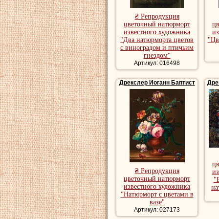
₴ Репродукция
цветочный натюрморт
ц
известного художника
из
"Два натюрморта цветов
"Цв
с виноградом и птичьим
гнездом"
Артикул: 016498
Дрекслер Иоганн Баптист
Дре
ц
₴ Репродукция
из
цветочный натюрморт
"
известного художника
на
"Натюрморт с цветами в
вазе"
Артикул: 027173