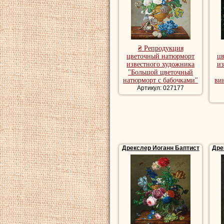
₴ Репродукция
цветочный натюрморт
ц
известного художника
из
"Большой цветочный
натюрморт с бабочками"
ви
Артикул: 027177
Дрекслер Иоганн Баптист
Дре