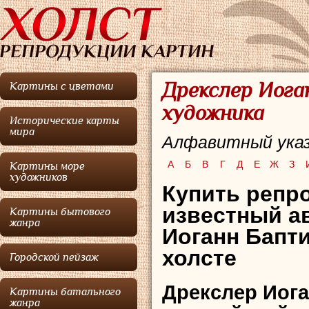
Дрекслер Иога
Картины с цветами
художника
Исторические карты
мира
Алфавитный указ
А
Б
В
Г
Д
Е
Ж
З
Картины море
художников
Купить репр
известный а
Картины бытового
жанра
Иоганн Бапти
холсте
Городской пейзаж
Дрекслер Иоган
Картины батального
жанра