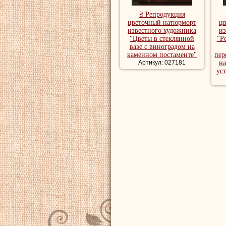
₴ Репродукция
цветочный натюрморт
ц
известного художника
из
"Цветы в стеклянной
"Р
вазе с виноградом на
каменном постаменте"
пер
Артикул: 027181
на
ус