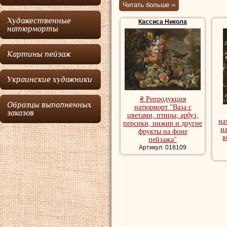
Читать больше ››
Кассиса
был учен
Художественные
Кассиса Никола
были в инвентаре
натюрморты
Канцано.
Картины пейзаж
Репродукции натю
Украинские художники
купить репродукц
₴ Репродукция
Образцы выполненных
натюрморт "Ваза с
заказов
цветами, птицы, арбуз,
на
персики, инжир и другие
н
фрукты на фоне
в
пейзажа"
Артикул: 018109