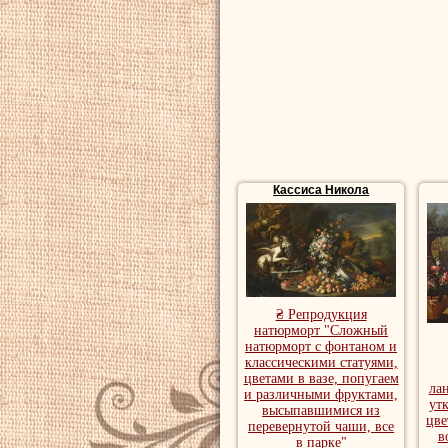
Кассиса Никола
₴ Репродукция
натюрморт "Сложный
натюрморт с фонтаном и
классическими статуями,
цветами в вазе, попугаем
ла
и различными фруктами,
ут
высыпавшимися из
цве
перевернутой чаши, все
в
в парке"