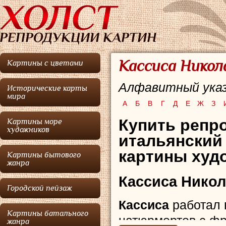
Кассиса Никол
Картины с цветами
Алфавитный указ
Исторические карты
мира
А
Б
В
Г
Д
Е
Ж
З
Купить репр
Картины море
художников
итальянский
картины худо
Картины бытового
жанра
Кассиса Никол
Городской пейзаж
Кассиса
работал 
Картины батального
натюрмортов с фр
жанра