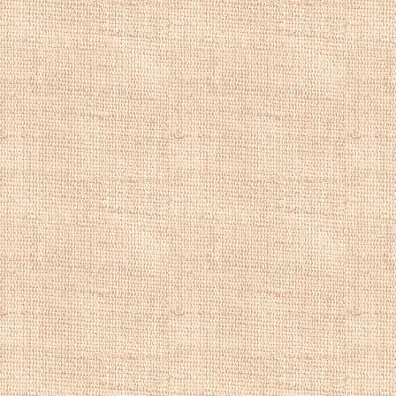
является классич
фонтана. В компо
перед которым со
наложенный на зд
контурами портик
Включение таких 
мальчик, добавляе
Городские пейза
пейзаж, купить 
городской пейза