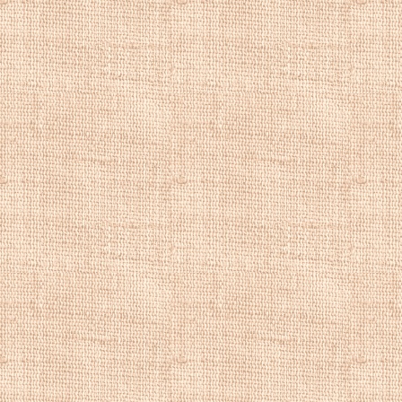
Шуберта ван Эрен
архитектурные сц
дворцов эпохи Во
от своего мастер
реальных существ
сосредоточена на
воздухе, где соб
Сей
преуспевает 
различных матери
Другими особенно
повторяющиеся ша
использование св
художниками, кот
Хорошим примеро