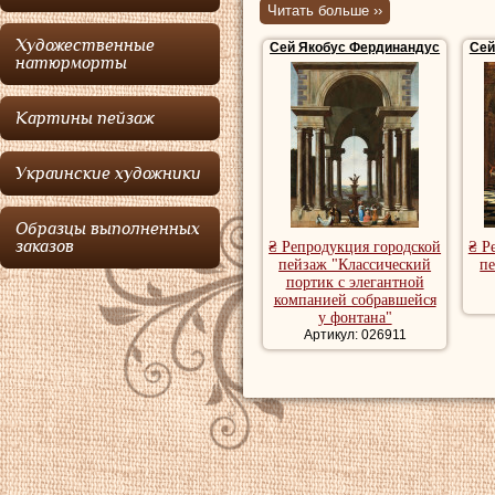
изображающих
Читать больше ››
воображаемых
Художественные
Сей Якобус Фердинандус
Сей
натюрморты
Возрождения и
Картины пейзаж
Сей
родился в А
арт-дилера Яна С
Украинские художники
архитектора и пе
Шуберта ван Эре
Образцы выполненных
заказов
₴ Репродукция городской
₴ Р
гильдии святого Л
пейзаж "Классический
п
портик с элегантной
нем во Фландрии 
компанией собравшейся
у фонтана"
Сей
впервые запис
Артикул: 026911
Ризме. Известно, 
течение нескольки
записан в Вене в 
Сей
находился п