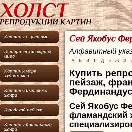
Сей Якобус Фе
Картины с цветами
Алфавитный указ
Исторические карты
мира
А
Б
В
Г
Д
Е
Ж
З
Купить репро
Картины море
художников
пейзаж, фра
Фердинандус
Картины бытового
жанра
Сей Якобус Ф
Городской пейзаж
фламандский 
специализиров
Картины батального
жанра