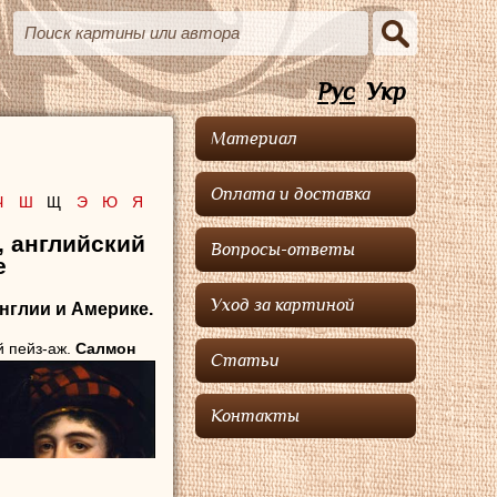
Рус
Укр
Материал
Оплата и доставка
Ч
Ш
Щ
Э
Ю
Я
,
английский
Вопросы-ответы
е
Уход за картиной
Англии и Америке.
й пейз-
аж.
Салмон
Статьи
Контакты