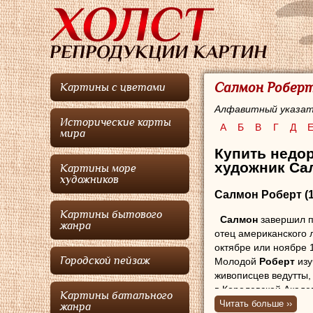
Салмон Роберт
Картины с цветами
Алфавитный указат
Исторические карты
А
Б
В
Г
Д
мира
Купить недор
художник Сал
Картины море
художников
Салмон Роберт
(
Картины бытового
Салмон
завершил по
жанра
отец американского 
октябре или ноябре 
Городской пейзаж
Молодой
Роберт
изу
живописцев ведутты,
в Королевской Академ
Картины батального
Читать больше ››
жанра
В 1806 году
Салмо