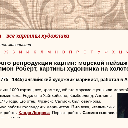
 - все картины художника
ель живописцев:
Е
Ж
З
И
Й
К
Л
М
Н
О
П
Р
С
Т
У
Ф
Х
Ц
ого репродукции картин: морской пейзаж
мон Роберт, картины художника на холст
1775 - 1845) английский художник-маринист, работал в 
чти 1000 картин, все, кроме одной это морские сцены или морско
люминизма. Родился в Уайтхейвене, Камберленд, Англия в
1775 года. Его отец, Фрэнсис Салмон, был ювелиром.
чал работы голландских маринистов 17-го века, итальянских
 и работы
Клода Лоррена
. Первые работы
Салмон
выставил
ии в 1802 году.
н
поселился в оживленном морском порту Ливерпуль. Многие